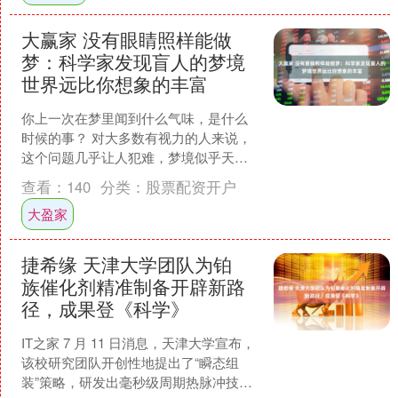
大赢家 没有眼睛照样能做
梦：科学家发现盲人的梦境
世界远比你想象的丰富
你上一次在梦里闻到什么气味，是什么
时候的事？ 对大多数有视力的人来说，
这个问题几乎让人犯难，梦境似乎天生
就是一场视觉的演出，气味、触感、味
查看：
140
分类：
股票配资开户
道只是偶尔串场的配角。....
大盈家
捷希缘 天津大学团队为铂
族催化剂精准制备开辟新路
径，成果登《科学》
IT之家 7 月 11 日消息，天津大学宣布，
该校研究团队开创性地提出了“瞬态组
装”策略，研发出毫秒级周期热脉冲技