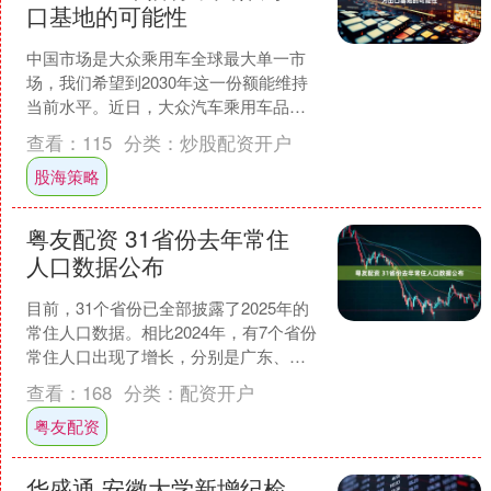
口基地的可能性
中国市场是大众乘用车全球最大单一市
场，我们希望到2030年这一份额能维持
当前水平。近日，大众汽车乘用车品牌
全球CEO施文韬对第一财经表示。 大众
查看：
115
分类：
炒股配资开户
已进入全面交付阶....
股海策略
粤友配资 31省份去年常住
人口数据公布
目前，31个省份已全部披露了2025年的
常住人口数据。相比2024年，有7个省份
常住人口出现了增长，分别是广东、浙
江、新疆、海南、上海、西藏和宁夏。
查看：
168
分类：
配资开户
其中，广东新....
粤友配资
华盛通 安徽大学新增纪检