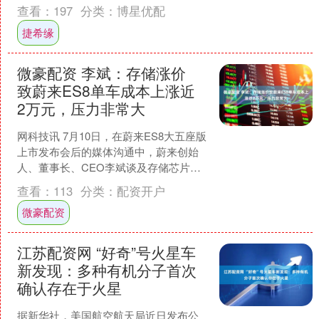
术，实现铂族金属核壳结构催化剂的超
查看：
197
分类：
博星优配
快合成与精准....
捷希缘
微豪配资 李斌：存储涨价
致蔚来ES8单车成本上涨近
2万元，压力非常大
网科技讯 7月10日，在蔚来ES8大五座版
上市发布会后的媒体沟通中，蔚来创始
人、董事长、CEO李斌谈及存储芯片涨
价对成本的影响时表示，受原材料涨价
查看：
113
分类：
配资开户
影响，蔚来ES....
微豪配资
江苏配资网 “好奇”号火星车
新发现：多种有机分子首次
确认存在于火星
据新华社，美国航空航天局近日发布公