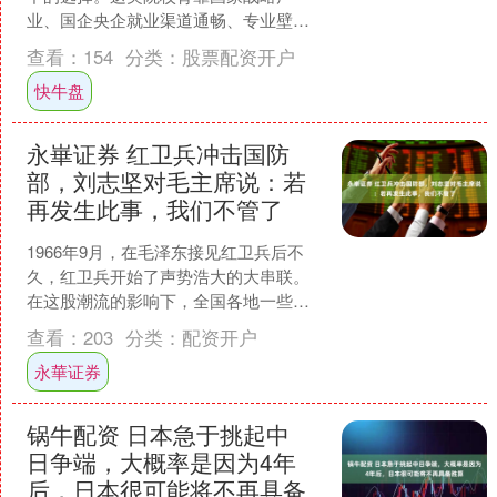
业、国企央企就业渠道通畅、专业壁垒
高、行业认可度稳定，不管是想走顶尖
查看：
154
分类：
股票配资开户
科研路线，还是求一份稳定体....
快牛盘
永崋证券 红卫兵冲击国防
部，刘志坚对毛主席说：若
再发生此事，我们不管了
1966年9月，在毛泽东接见红卫兵后不
久，红卫兵开始了声势浩大的大串联。
在这股潮流的影响下，全国各地一些军
事院校的学生也开始串联，他们陆续来
查看：
203
分类：
配资开户
到北京，并以揪工作组....
永華证券
锅牛配资 日本急于挑起中
日争端，大概率是因为4年
后，日本很可能将不再具备