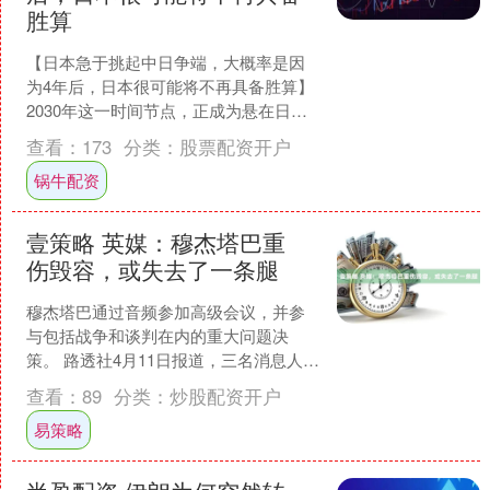
胜算
【日本急于挑起中日争端，大概率是因
为4年后，日本很可能将不再具备胜算】
2030年这一时间节点，正成为悬在日本
头顶的达摩克利斯之剑。无论是美国还
查看：
173
分类：
股票配资开户
是日本的智库，其开....
锅牛配资
壹策略 英媒：穆杰塔巴重
伤毁容，或失去了一条腿
穆杰塔巴通过音频参加高级会议，并参
与包括战争和谈判在内的重大问题决
策。 路透社4月11日报道，三名消息人士
表示，在美以针对伊朗最高领袖官邸的
查看：
89
分类：
炒股配资开户
袭击中，穆杰塔巴的面....
易策略