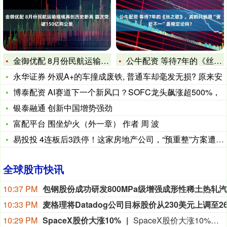
金御优配 8月份民航运输规模再创历史新高 首次突破150亿吨
公牛配资 等待7年的《丝之歌》，真的只能用“褒贬不一”盖棺定
永华证券 外观A+的车撞成废铁, 普通车却毫发无损? 原来安
博泰配资 AI赛道下一个新风口？SOFC龙头飙涨超500%，
银泰融通 创新中国增势强劲
富配平台 围坐炉火（外一章） 作者 周 波
易投投 4连板后3跌停！这家房地产公司，“预重整”方案遭异议
全球股市快讯
10:21 PM
玻璃连续主力合约日内涨2%，现报902.00元。
10:18 PM
10:17 PM
西门子股份公司：