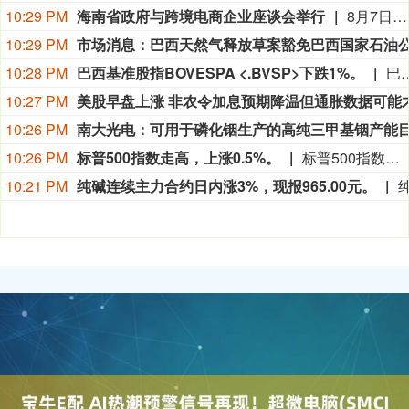
10:17 PM
10:16 PM
10:16 PM
美股存储板块进一步扩大跌幅 SK海力士跌超6%
10:15 PM
SPACEX股价继续上涨，涨幅高达8.3%。
SPACEX股价继续上涨，涨幅高达8.3%。
10:14 PM
随着油价从盘中低点反弹，美国国债涨幅收窄。
10:13 PM
标普500指数和纳斯达克100指数迅速回吐涨幅。
10:11 PM
8月7日增减持汇总（表）
8月7日盘后，据不完全统计，芯源微、创力集团、方盛股份等3家A股上市公司披露拟减持情况；依顿电子、晶华微等两家A股公司披露拟增持情况。