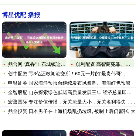
博星优配 播报
鼎合网 “真香”！石城镇这场面点师专项技能培训班干货满满
创利配资 高智商犯罪、心理操控、社会批判…太敢拍了！
创牛配资 亏3亿还敢闯港交所！60元一片的“最贵伟哥”，真能
申银证券 国家海洋预报台继续发布风暴潮、海浪红色预警
金智股配 山东探索绿色低碳高质量发展三年 经济总量即将冲上十
宏盈国际 专注价值传播，无关流量大小，无关名利得失，只关乎良
鼎金投资 日本男子在上海机场乱扔垃圾, 被制止后仍嚣张, 大