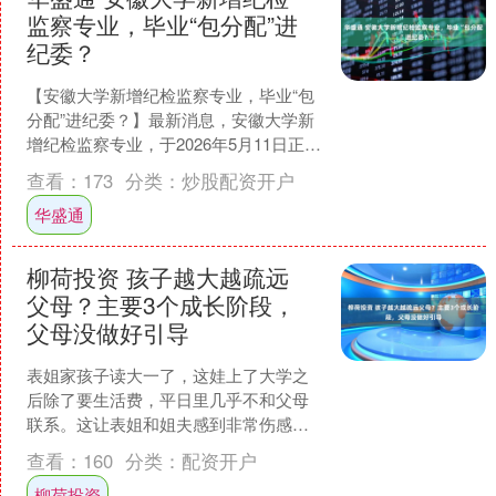
监察专业，毕业“包分配”进
纪委？
【安徽大学新增纪检监察专业，毕业“包
分配”进纪委？】最新消息，安徽大学新
增纪检监察专业，于2026年5月11日正式
获批。 安徽大学这次新增的纪检监察专
查看：
173
分类：
炒股配资开户
业，是该校....
华盛通
柳荷投资 孩子越大越疏远
父母？主要3个成长阶段，
父母没做好引导
表姐家孩子读大一了，这娃上了大学之
后除了要生活费，平日里几乎不和父母
联系。这让表姐和姐夫感到非常伤感，
孩子从小乖巧懂事，学习成绩也很好。
查看：
160
分类：
配资开户
不知道从什么时候起，孩子....
柳荷投资