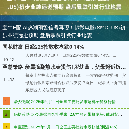
宝牛E配 AI热潮预警信号再现！超微电脑(SMCI.US)初
步业绩远逊预期 盘后暴跌引发行业地震
同花财富 日经225指数收盘跌0.14%
人民财讯5月7日电，日经225指数收盘跌0.14%。....
10-13
至慧策略 亲属撞翻热水壶烫伤1岁幼童，父母起诉饭店索赔7万元
餐桌上的热水壶被同行亲属撞倒，一岁的孩子被烫伤，父
11-03
母起诉饭店索赔能否获法院支持？近日，记者从上海市浦
东新区人民法院获悉了....
1
豪资随配 2025年9月11日全国主要批发市场椰子价格行情
2
信捷策路 迄今最强的智能手表! 2.8寸屏还带摄像头, 能刷安卓12系统
3
申宝配资 2025年9月11日全国主要批发市场核桃(新温185)价格行情