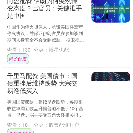
尚盈配资 伊朗为何突然转
变态度？巴官员：关键推手
是中国
中国作为停火担保人，承诺美国将遵守
停火协议，并保证伊朗官员在参加谈判
期间人身安全不会受到威胁。 据卫视报
道，美伊双方谈判代表团均已抵达伊斯
查看：
130
分类：
博星优配
兰堡，将于当地时间4月....
尚盈配资
千里马配资 美国债市：国
债重挫后维持跌势 大宗交
易逢低买入
美国国债熊陡，延续早盘跌势，各期限
收益率周五收盘升幅普遍不低于10个基
点。早盘走弱主要受五角大楼相关报道
影响，报道称五角大楼正向中东派遣三
查看：
181
分类：
股票配资开户
艘军舰并增派数千名海军....