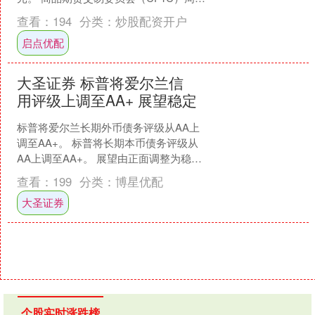
公布的数据显示，截至3月 17日，对冲基
查看：
194
分类：
炒股配资开户
金、资产管理....
启点优配
大圣证券 标普将爱尔兰信
用评级上调至AA+ 展望稳定
标普将爱尔兰长期外币债务评级从AA上
调至AA+。 标普将长期本币债务评级从
AA上调至AA+。 展望由正面调整为稳
定。 评论与背景 “稳定的展望反映在爱尔
查看：
199
分类：
博星优配
兰的经济....
大圣证券
个股实时涨跌榜