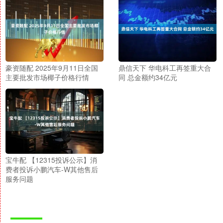
豪资随配 2025年9月11日全国
鼎信天下 华电科工再签重大合
主要批发市场椰子价格行情
同 总金额约34亿元
宝牛配 【12315投诉公示】消
费者投诉小鹏汽车-W其他售后
服务问题