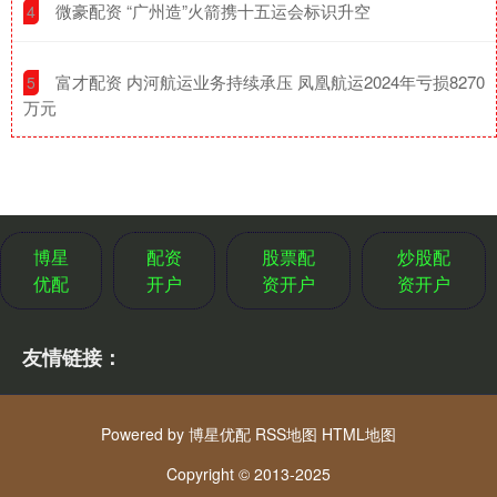
​微豪配资 “广州造”火箭携十五运会标识升空
4
​富才配资 内河航运业务持续承压 凤凰航运2024年亏损8270
5
万元
博星
配资
股票配
炒股配
优配
开户
资开户
资开户
友情链接：
Powered by
博星优配
RSS地图
HTML地图
Copyright
© 2013-2025