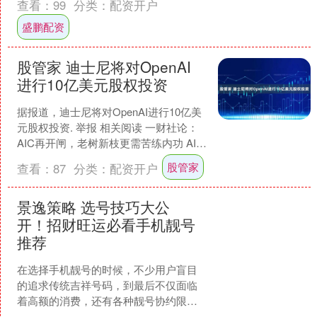
查看：
99
分类：
配资开户
确实是肠道发出的、需要被....
盛鹏配资
股管家 迪士尼将对OpenAI
进行10亿美元股权投资
据报道，迪士尼将对OpenAI进行10亿美
元股权投资. 举报 相关阅读 一财社论：
AIC再开闸，老树新枝更需苦练内功 AIC
为银行系统管控存量风险资产提供了新
股管家
查看：
87
分类：
配资开户
的....
景逸策略 选号技巧大公
开！招财旺运必看手机靓号
推荐
在选择手机靓号的时候，不少用户盲目
的追求传统吉祥号码，到最后不仅面临
着高额的消费，还有各种靓号协约限
制，导致使用效果大打折扣。科学的手