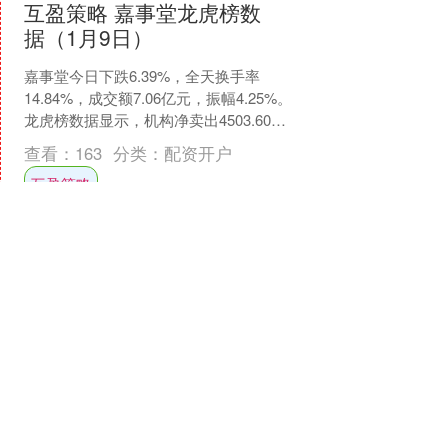
互盈策略 嘉事堂龙虎榜数
据（1月9日）
嘉事堂今日下跌6.39%，全天换手率
14.84%，成交额7.06亿元，振幅4.25%。
龙虎榜数据显示，机构净卖出4503.60万
元，营业部席位合计净买入353.....
查看：
163
分类：
配资开户
互盈策略
资本E家 中金财富：解
析“波动率税”及投资应对建
议
【中金财富：投资“赚过”与“赚到”间存“波
动率税”，给出应对波动五点建议】1月13
日，中金财富发文指出，不少人投资
有“赚过”瞬间，收益率冲高后又回落，盈
查看：
123
分类：
配资开户
利只是在....
资本E家