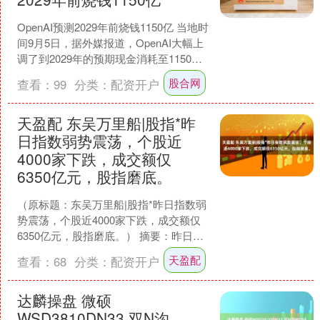
OpenAI预测2029年前烧钱1150亿 当地时
间9月5日，据外媒报道，OpenAI大幅上
调了到2029年的预期现金消耗至1150亿
美元，以支持ChatGPT....
股合网
查看：
99
分类：
配资开户
天盈配 东吴万里船|股指*昨
日指数弱势震荡，个股近
4000家下跌，成交额仅
6350亿元，股指磨底。
（原标题：东吴万里船|股指*昨日指数弱
势震荡，个股近4000家下跌，成交额仅
6350亿元，股指磨底。） 摘要：昨日指
数弱势震荡，创业板指跌近1%，个股近
天盈配
查看：
68
分类：
配资开户
4000....
达麟操盘 微硕
WSD3810DN33 双N沟