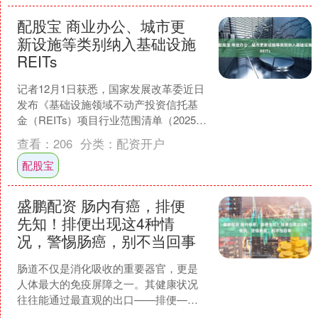
配股宝 商业办公、城市更
新设施等类别纳入基础设施
REITs
记者12月1日获悉，国家发展改革委近日
发布《基础设施领域不动产投资信托基
金（REITs）项目行业范围清单（2025年
版）》（以下简称“2025年版清单”），对
查看：
206
分类：
配资开户
基....
配股宝
盛鹏配资 肠内有癌，排便
先知！排便出现这4种情
况，警惕肠癌，别不当回事
肠道不仅是消化吸收的重要器官，更是
人体最大的免疫屏障之一。其健康状况
往往能通过最直观的出口——排便——
反映出来。某些持续存在的排便异常，