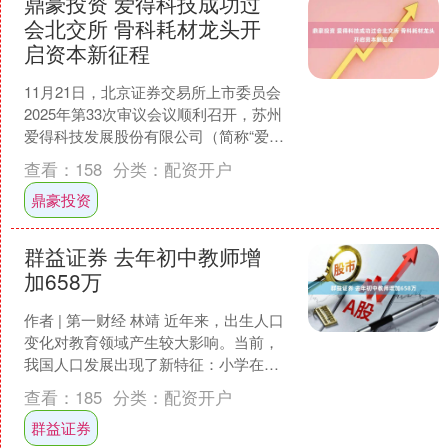
鼎豪投资 爱得科技成功过
会北交所 骨科耗材龙头开
启资本新征程
11月21日，北京证券交易所上市委员会
2025年第33次审议会议顺利召开，苏州
爱得科技发展股份有限公司（简称“爱得
科技”）首发获审议通过，成为年内第79
查看：
158
分类：
配资开户
家北交所....
鼎豪投资
群益证券 去年初中教师增
加658万
作者 | 第一财经 林靖 近年来，出生人口
变化对教育领域产生较大影响。当前，
我国人口发展出现了新特征：小学在校
生规模已在 2023 年达峰，初中阶段预计
查看：
185
分类：
配资开户
明年达峰....
群益证券