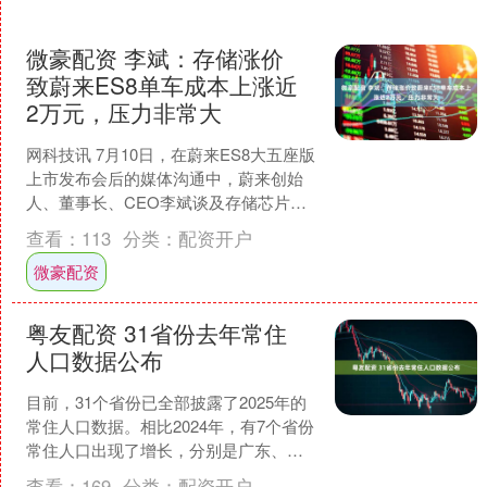
微豪配资 李斌：存储涨价
致蔚来ES8单车成本上涨近
2万元，压力非常大
网科技讯 7月10日，在蔚来ES8大五座版
上市发布会后的媒体沟通中，蔚来创始
人、董事长、CEO李斌谈及存储芯片涨
价对成本的影响时表示，受原材料涨价
查看：
113
分类：
配资开户
影响，蔚来ES....
微豪配资
粤友配资 31省份去年常住
人口数据公布
目前，31个省份已全部披露了2025年的
常住人口数据。相比2024年，有7个省份
常住人口出现了增长，分别是广东、浙
江、新疆、海南、上海、西藏和宁夏。
查看：
169
分类：
配资开户