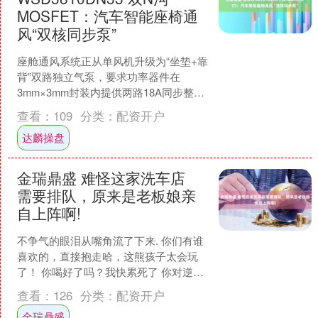
MOSFET：汽车智能座椅通
风“双核同步泵”
座舱通风系统正从单风机升级为“坐垫+靠
背”双路独立气泵，要求功率器件在
3mm×3mm封装内提供两路18A同步整
流，并对EMI、热阻和占板面积提出苛刻
查看：
109
分类：
配资开户
要求。微硕W....
达麟操盘
金瑞鼎盛 难怪这家洗车店
需要排队，原来是老板娘亲
自上阵啊!
不争气的眼泪从嘴角流了下来. 你们有谁
喜欢的，直接抱走哈，这熊孩子太会玩
了！ 你喝好了吗？我快累死了 你对逆袭
是不是有些误解？ 展开剩余90% 你相信
查看：
126
分类：
配资开户
光吗？我相....
金瑞鼎盛