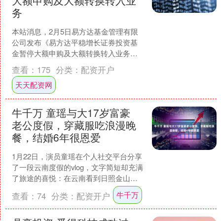
大额申购及大额转换转入业
务
本站消息，2月5日易方达基金管理有限
公司发布《易方达平稳增长证券投资基
金暂停大额申购及大额转换转入业务的
公告》。公告中提示，为了基金的平稳
查看：
175
分类：
配资开户
运作，保护基金份额持有....
天天配资网
牛千万 童瑶与大17岁富豪
老公度假，穿藏服吃浪漫晚
餐，结婚6年很恩爱
1月22日，演员童瑶在个人社交平台分享
了一段云南度假的vlog，文字简短却充满
了旅途的喜悦：在云南看到日照金山
啦，见者好运。这篇短文透露出她满满
牛千万
查看：
74
分类：
配资开户
的幸福与期待。视....