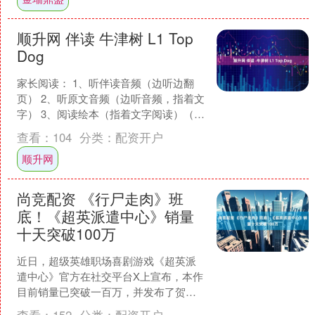
顺升网 伴读 牛津树 L1 Top
Dog
家长阅读： 1、听伴读音频（边听边翻
页） 2、听原文音频（边听音频，指着文
字） 3、阅读绘本（指着文字阅读）（阅
读打卡） 4、做小游戏 绘本里有很多高
查看：
104
分类：
配资开户
频词需要认....
顺升网
尚竞配资 《行尸走肉》班
底！《超英派遣中心》销量
十天突破100万
近日，超级英雄职场喜剧游戏《超英派
遣中心》官方在社交平台X上宣布，本作
目前销量已突破一百万，并发布了贺
图。 官方在推文中表示：“两天卖出八千