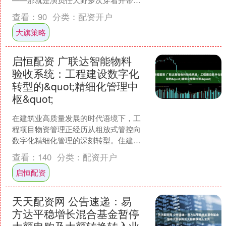
的军绿色POLO衫。而这款备受瞩目的同
查看：
90
分类：
配资开户
款服饰，正源自专业男....
大旗策略
启恒配资 广联达智能物料
验收系统：工程建设数字化
转型的&quot;精细化管理中
枢&quot;
在建筑业高质量发展的时代语境下，工
程项目物资管理正经历从粗放式管控向
数字化精细化管理的深刻转型。住建部
《"十四五"建筑业发展规划》明确指出，
查看：
140
分类：
配资开户
要加快推动物联网、人....
启恒配资
天天配资网 公告速递：易
方达平稳增长混合基金暂停