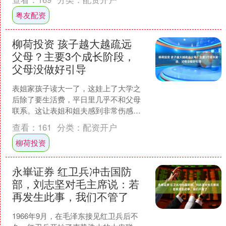
其中，广东新....
粤友配资
柳荷投资 孩子越大越疏远
父母？主要3个成长阶段，
父母没做好引导
表姐家孩子读大一了，这娃上了大学之
后除了要生活费，平日里几乎不和父母
联系。这让表姐和姐夫感到非常伤感，
孩子从小乖巧懂事，学习成绩也很好。
查看：
161
分类：
配资开户
不知道从什么时候起，孩子....
柳荷投资
永崋证券 红卫兵冲击国防
部，刘志坚对毛主席说：若
再发生此事，我们不管了
1966年9月，在毛泽东接见红卫兵后不