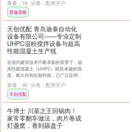
查看：
74
分类：
配资开户
机靓号选号技巧是数字组合寓....
景逸策略
天创优配 青岛迪泰自动化
设备有限公司——专业定制
UHPC湿粉搅拌设备与超高
性能混凝土生产线
在现代建筑技术不断革新的背景下，超
高性能混凝土（UHPC）因其卓越的强
度、耐久性和抗裂性能，已广泛应用于
桥梁、高层建筑、轨道交通和预制构件
查看：
90
分类：
配资开户
等领域。作为UHPC生....
天创优配
牛博士 川菜之王回锅肉！
家常零翻车做法，肉片卷成
灯盏窝，香到舔盘子