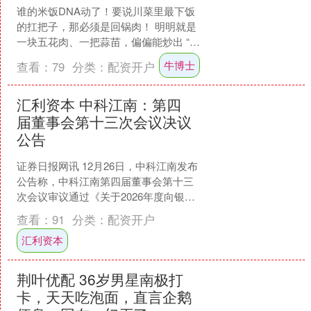
谁的米饭DNA动了！要说川菜里最下饭
的扛把子，那必须是回锅肉！ 明明就是
一块五花肉、一把蒜苗，偏偏能炒出 “化
肥腻为醇香” 的神奇味道 — 肉片卷成金
牛博士
查看：
79
分类：
配资开户
黄的小灯盏....
汇利资本 中科江南：第四
届董事会第十三次会议决议
公告
证券日报网讯 12月26日，中科江南发布
公告称，中科江南第四届董事会第十三
次会议审议通过《关于2026年度向银行
申请综合授信的议案》等多项议案。....
查看：
91
分类：
配资开户
汇利资本
荆叶优配 36岁男星南极打
卡，天天吃泡面，直言企鹅