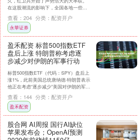
久，红卫兵开始了声势浩大的大串联。
在这股潮流的影响下，全国各地一些军
事院校的学生也开始串联，他们陆续来
查看：
204
分类：
配资开户
到北京，并以揪工作组....
永華证券
盈禾配资 标普500指数ETF
盘后上涨 特朗普称考虑逐
步减少对伊朗的军事行动
标普500指数ETF（代码：SPY）盘后上
涨1%，此前美国总统唐纳德·特朗普表示
他正在考虑“逐步减少”美国对伊朗的军事
行动。 “随着我们正非常接近达成目标，
查看：
144
分类：
配资开户
我们....
盈禾配资
股合网 AI周报 国行AI缺位
苹果发布会；OpenAI预测
2029年前烧钱1150亿