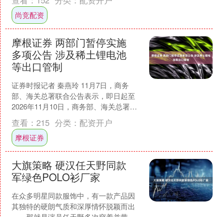
查看：
152
分类：
配资开户
万份——那就太棒了。....
尚竞配资
摩根证券 两部门暂停实施
多项公告 涉及稀土锂电池
等出口管制
证券时报记者 秦燕玲 11月7日，商务
部、海关总署联合公告表示，即日起至
2026年11月10日，商务部、海关总署公
告2025年第55号、56号、57号、58
查看：
215
分类：
配资开户
号，....
摩根证券
大旗策略 硬汉任天野同款
军绿色POLO衫厂家
在众多明星同款服饰中，有一款产品因
其独特的硬朗气质和深厚情怀脱颖而出
——那就是演员任天野多次穿着并带火