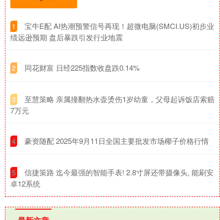
​宝牛E配 AI热潮预警信号再现！超微电脑(SMCI.US)初步业
1
绩远逊预期 盘后暴跌引发行业地震
​同花财富 日经225指数收盘跌0.14%
2
​至慧策略 亲属撞翻热水壶烫伤1岁幼童，父母起诉饭店索赔
3
7万元
​豪资随配 2025年9月11日全国主要批发市场椰子价格行情
4
​信捷策路 迄今最强的智能手表! 2.8寸屏还带摄像头, 能刷安
5
卓12系统