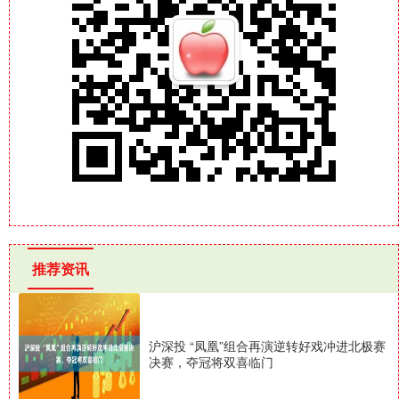
推荐资讯
沪深投 “凤凰”组合再演逆转好戏冲进北极赛
决赛，夺冠将双喜临门