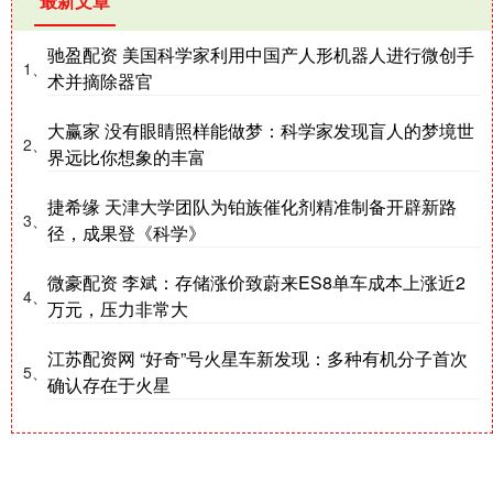
最新文章
驰盈配资 美国科学家利用中国产人形机器人进行微创手
1、
术并摘除器官
大赢家 没有眼睛照样能做梦：科学家发现盲人的梦境世
2、
界远比你想象的丰富
捷希缘 天津大学团队为铂族催化剂精准制备开辟新路
3、
径，成果登《科学》
微豪配资 李斌：存储涨价致蔚来ES8单车成本上涨近2
4、
万元，压力非常大
江苏配资网 “好奇”号火星车新发现：多种有机分子首次
5、
确认存在于火星