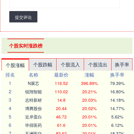
提交评论
个股实时涨跌榜
个股跌幅
个股流入
个股流出
换手率
个股涨幅
排名
名称
最新价
涨幅
换手率
1
N展芯
116.52
396.89%
79.39%
2
锐翔智能
110.02
20.21%
16.80%
3
志特新材
14.8
20.03%
14.18%
4
博腾股份
20.44
20.02%
14.77%
5
近岸蛋白
46.72
20.01%
5.62%
6
毕得医药
61.6
20.01%
6.12%
7
五洲医疗
83.62
20.01%
18.37%