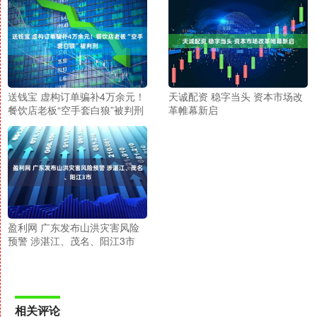
送钱宝 虚构订单骗补4万余元！
天诚配资 稳字当头 资本市场改
餐饮店老板“空手套白狼”被判刑
革帷幕新启
盈利网 广东发布山洪灾害风险
预警 涉湛江、茂名、阳江3市
相关评论