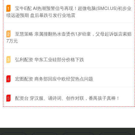
​宝牛E配 AI热潮预警信号再现！超微电脑(SMCI.US)初步业
1
绩远逊预期 盘后暴跌引发行业地震
​至慧策略 亲属撞翻热水壶烫伤1岁幼童，父母起诉饭店索赔
2
7万元
​弘利配资 华东工业硅部分价格下跌
3
​宏图配资 商务部回应中欧经贸热点问题
4
​配资台 穿汉服、诵诗词、创作对联，番禺孩子真棒！
5