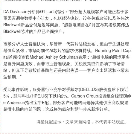
DA Davidson分析师Gil Luria指出：“部分超大规模客户可能正基于多
重因素调整数据中心计划，包括经济疲软、设备关税政策以及英伟达
Blackwell新品交付延迟等问题。”超微电脑曾在2月宣布其搭载英伟达
Blackwell芯片的产品已全面投产。
市场分析人士普遍认为，尽管新一代芯片陆续发布，但由于先进处理
器供应紧张，市场对前代AI芯片的需求仍将持续。Running Point Cap
ital首席投资官Michael Ashley Schulman表示：“超微电脑的困境更多
是自身问题所致，而非行业普遍现象。关税政策或许影响了市场情
绪，但真正导致股价暴跌的还是内部失误——客户支出延迟和业绩未
达预期。”
受此事件影响，服务器行业竞争对手戴尔(DELL.US)股价盘后下跌近
5%，慧与科技(HPE.US)下跌约2%。Carson Group投资组合经理Blak
e Anderson指出宝牛E配，部分客户可能转而选择其他供应商以规避
超微电脑的内部问题，这或将为戴尔和慧与带来新增订单。
博星优配提示：文章来自网络，不代表本站观点。