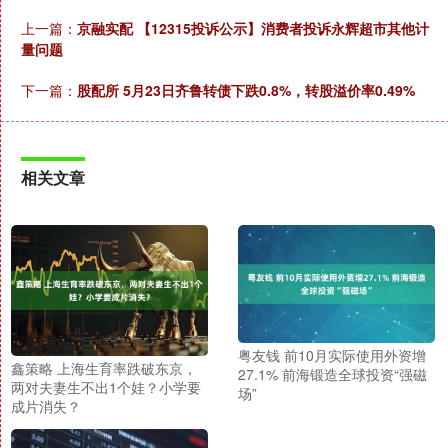
上一篇：
京融实配 【12315投诉公示】消费者投诉永辉超市其他计
量问题
下一篇：
股配所 5月23日齐鲁转债下跌0.8%，转股溢价率0.49%
相关文章
粤友钱 前10月实际使用外资增
鑫策略 上海生育率跌破东京，
27.1% 前海锻造全球投资“强磁
两对夫妻生不出1个娃？小学要
场”
成片消失？