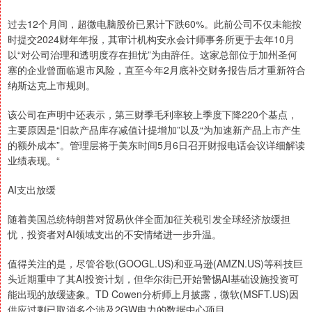
过去12个月间，超微电脑股价已累计下跌60%。此前公司不仅未能按
时提交2024财年年报，其审计机构安永会计师事务所更于去年10月
以“对公司治理和透明度存在担忧”为由辞任。这家总部位于加州圣何
塞的企业曾面临退市风险，直至今年2月底补交财务报告后才重新符合
纳斯达克上市规则。
该公司在声明中还表示，第三财季毛利率较上季度下降220个基点，
主要原因是“旧款产品库存减值计提增加”以及“为加速新产品上市产生
的额外成本”。管理层将于美东时间5月6日召开财报电话会议详细解读
业绩表现。“
AI支出放缓
随着美国总统特朗普对贸易伙伴全面加征关税引发全球经济放缓担
忧，投资者对AI领域支出的不安情绪进一步升温。
值得关注的是，尽管谷歌(GOOGL.US)和亚马逊(AMZN.US)等科技巨
头近期重申了其AI投资计划，但华尔街已开始警惕AI基础设施投资可
能出现的放缓迹象。TD Cowen分析师上月披露，微软(MSFT.US)因
供应过剩已取消多个涉及2GW电力的数据中心项目。