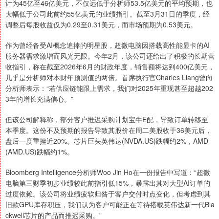
计为45亿至46亿美元，不仅远低于分析师53.5亿美元的平均预期，也
大幅低于公司此前约55亿美元的业绩指引。截至3月31日的季度，经
调整后每股收益仅为0.29至0.31美元，而市场预期为0.53美元。
作为曾经备受AI概念追捧的明星股，超微电脑因搭载高性能显卡的AI
服务器需求激增而风光无限。今年2月，该公司还给出了积极的长期营
收指引，称在截至2026年6月的财政年度，销售额将达到400亿美元，
几乎是分析师对本财年预测值的两倍。首席执行官Charles Liang曾向
分析师表示：“若供应链能跟上需求，我们对2025年重现甚至超越202
3年的增长充满信心。”
但该公司解释称，部分客户推迟采购计划宝牛E配，导致订单转移至
本季度。这份不及预期的报告导致其股价在周二美股收于36美元后，
盘后一度重挫近20%。芯片巨头英伟达(NVDA.US)跌幅约2%，AMD
(AMD.US)跌幅约1%。
Bloomberg Intelligence分析师Woo Jin Ho在一份报告中写道：“超微
电脑第三财季初步业绩较此前指引低15%，暴露出其对大型AI订单的
过度依赖。该公司将业绩疲软归咎于客户交付时点变化，但考虑到其
旧款GPU库存积压，我们认为客户可能正在等待搭载英伟达新一代Bla
ckwell芯片的产品而推迟采购。”