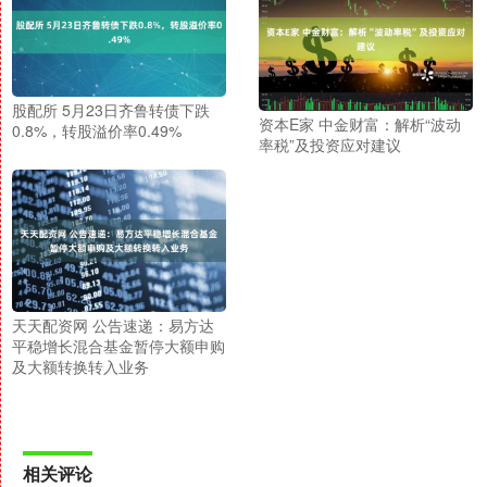
股配所 5月23日齐鲁转债下跌
资本E家 中金财富：解析“波动
0.8%，转股溢价率0.49%
率税”及投资应对建议
天天配资网 公告速递：易方达
平稳增长混合基金暂停大额申购
及大额转换转入业务
相关评论