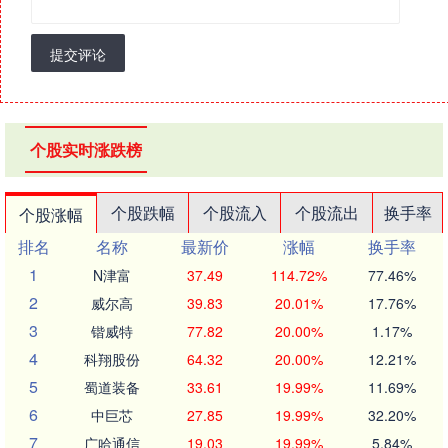
提交评论
个股实时涨跌榜
个股跌幅
个股流入
个股流出
换手率
个股涨幅
排名
名称
最新价
涨幅
换手率
1
N津富
37.49
114.72%
77.46%
2
威尔高
39.83
20.01%
17.76%
3
锴威特
77.82
20.00%
1.17%
4
科翔股份
64.32
20.00%
12.21%
5
蜀道装备
33.61
19.99%
11.69%
6
中巨芯
27.85
19.99%
32.20%
7
广哈通信
19.03
19.99%
5.84%