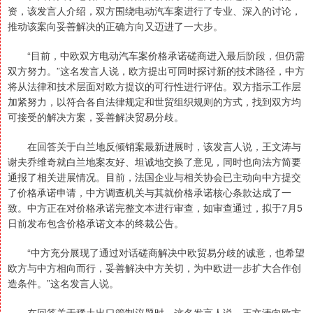
资，该发言人介绍，双方围绕电动汽车案进行了专业、深入的讨论，
推动该案向妥善解决的正确方向又迈进了一大步。
“目前，中欧双方电动汽车案价格承诺磋商进入最后阶段，但仍需
双方努力。”这名发言人说，欧方提出可同时探讨新的技术路径，中方
将从法律和技术层面对欧方提议的可行性进行评估。双方指示工作层
加紧努力，以符合各自法律规定和世贸组织规则的方式，找到双方均
可接受的解决方案，妥善解决贸易分歧。
在回答关于白兰地反倾销案最新进展时，该发言人说，王文涛与
谢夫乔维奇就白兰地案友好、坦诚地交换了意见，同时也向法方简要
通报了相关进展情况。目前，法国企业与相关协会已主动向中方提交
了价格承诺申请，中方调查机关与其就价格承诺核心条款达成了一
致。中方正在对价格承诺完整文本进行审查，如审查通过，拟于7月5
日前发布包含价格承诺文本的终裁公告。
“中方充分展现了通过对话磋商解决中欧贸易分歧的诚意，也希望
欧方与中方相向而行，妥善解决中方关切，为中欧进一步扩大合作创
造条件。”这名发言人说。
在回答关于稀土出口管制议题时，这名发言人说，王文涛向欧方