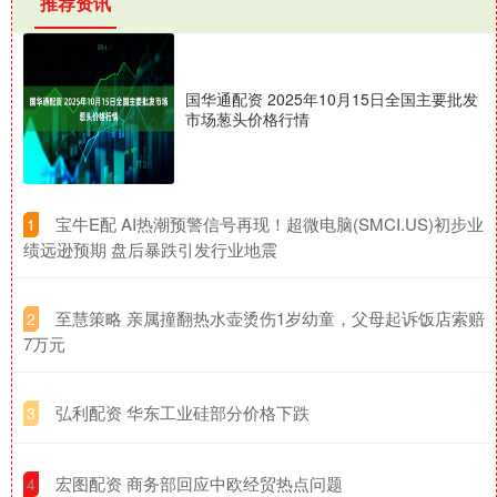
推荐资讯
国华通配资 2025年10月15日全国主要批发
市场葱头价格行情
​宝牛E配 AI热潮预警信号再现！超微电脑(SMCI.US)初步业
1
绩远逊预期 盘后暴跌引发行业地震
​至慧策略 亲属撞翻热水壶烫伤1岁幼童，父母起诉饭店索赔
2
7万元
​弘利配资 华东工业硅部分价格下跌
3
​宏图配资 商务部回应中欧经贸热点问题
4