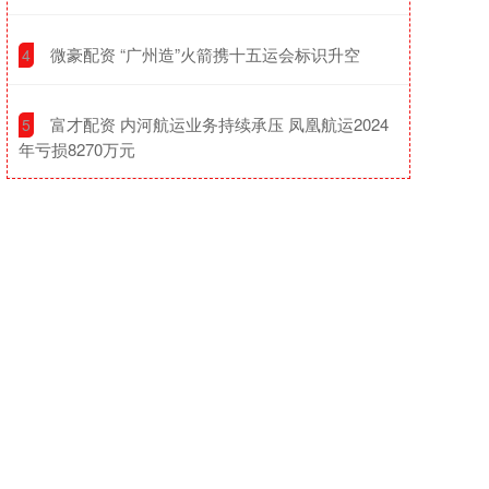
​微豪配资 “广州造”火箭携十五运会标识升空
4
​富才配资 内河航运业务持续承压 凤凰航运2024
5
年亏损8270万元