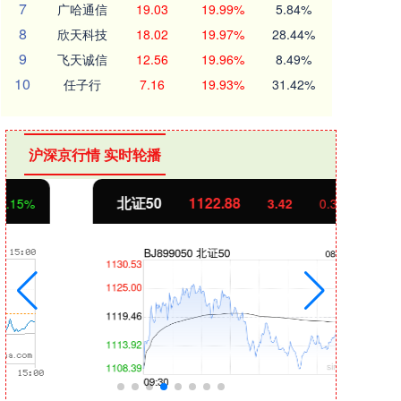
7
广哈通信
19.03
19.99%
5.84%
8
欣天科技
18.02
19.97%
28.44%
9
飞天诚信
12.56
19.96%
8.49%
10
任子行
7.16
19.93%
31.42%
沪深京行情 实时轮播
北证50
1122.88
创业
3.42
0.30%