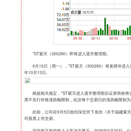
*ST紫天（300280）即将进入退市整理期。
9月15日（周一），*ST紫天（300280）将复牌并进
深证成指
14110.12
21.92
0.57%
-34.08
年10月13日。
根据相关规定，*ST紫天进入退市整理期后证券简称将变
票不实行价格涨跌幅限制，此后每个交易日的涨跌幅限制为
此前，公司在9月5日收到深交所下发的《关于福建紫天
司股票上市交易。
深交所下发的终止上市决定显示，2025年5月20日，