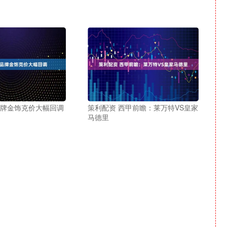
品牌金饰克价大幅回调
策利配资 西甲前瞻：莱万特VS皇家
马德里