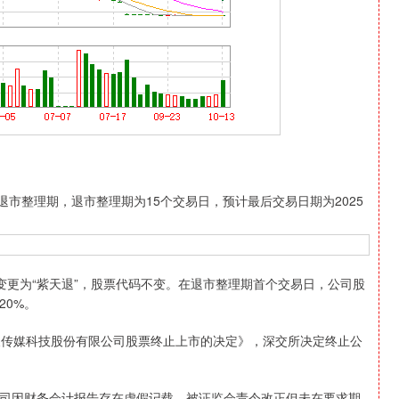
入退市整理期，退市整理期为15个交易日，预计最后交易日期为2025
沪深300
4651.31
-0.24%
-6.85
-0.15%
更为“紫天退”，股票代码不变。在退市整理期首个交易日，公司股
20%。
传媒科技股份有限公司股票终止上市的决定》，深交所决定终止公
公司因财务会计报告存在虚假记载，被证监会责令改正但未在要求期