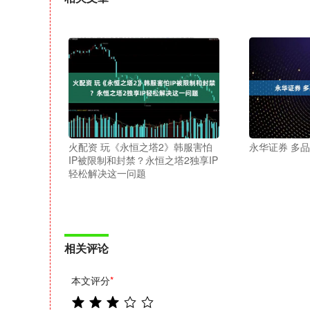
火配资 玩《永恒之塔2》韩服害怕
永华证券 多
IP被限制和封禁？永恒之塔2独享IP
轻松解决这一问题
相关评论
本文评分
*