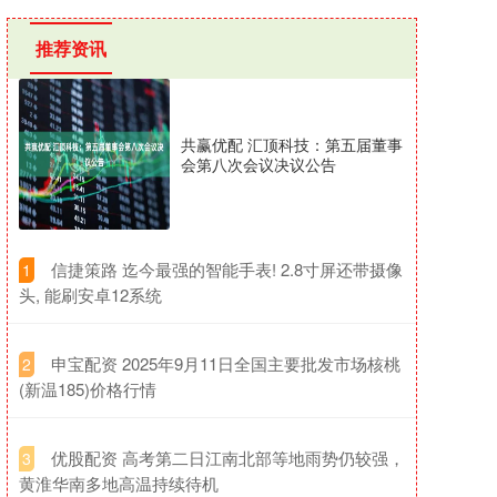
推荐资讯
共赢优配 汇顶科技：第五届董事
会第八次会议决议公告
​信捷策路 迄今最强的智能手表! 2.8寸屏还带摄像
1
头, 能刷安卓12系统
​申宝配资 2025年9月11日全国主要批发市场核桃
2
(新温185)价格行情
​优股配资 高考第二日江南北部等地雨势仍较强，
3
黄淮华南多地高温持续待机