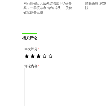
同花顺e配 天岳先进港股IPO获备
鹰眼策略 20
案，一季度净利“急速掉头”，股价
院
破发跌去三成
相关评论
本文评分
*
评论内容
*