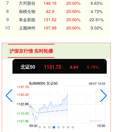
7
方邦股份
146.16
20.00%
6.63%
8
南模生物
42.9
20.00%
4.73%
9
泰金新能
131.52
20.00%
22.91%
10
义翘神州
107.88
20.00%
9.02%
沪深京行情 实时轮播
北证50
1131.72
创业
8.84
0.79%