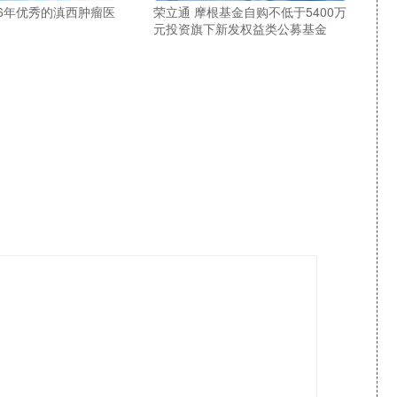
26年优秀的滇西肿瘤医
荣立通 摩根基金自购不低于5400万
元投资旗下新发权益类公募基金