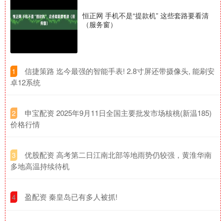
恒正网 手机不是“提款机” 这些套路要看清
（服务窗）
​信捷策路 迄今最强的智能手表! 2.8寸屏还带摄像头, 能刷安
1
卓12系统
​申宝配资 2025年9月11日全国主要批发市场核桃(新温185)
2
价格行情
​优股配资 高考第二日江南北部等地雨势仍较强，黄淮华南
3
多地高温持续待机
​盈配资 秦皇岛已有多人被抓!
4