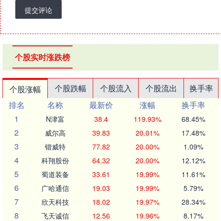
提交评论
个股实时涨跌榜
个股跌幅
个股流入
个股流出
换手率
个股涨幅
排名
名称
最新价
涨幅
换手率
1
N津富
38.4
119.93%
68.45%
2
威尔高
39.83
20.01%
17.48%
3
锴威特
77.82
20.00%
1.09%
4
科翔股份
64.32
20.00%
12.12%
5
蜀道装备
33.61
19.99%
11.61%
6
广哈通信
19.03
19.99%
5.79%
7
欣天科技
18.02
19.97%
28.34%
8
飞天诚信
12.56
19.96%
8.17%