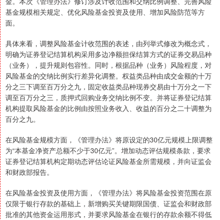
金。本次《管理办法》修订涉及计收范围和交纳比例调整、完善风险
基金规模相关规定、优化风险基金投资及使用、增加风险防范等方
面。
具体来看，调整风险基金计收范围的表述，由列举式修改为概念式，
明确为证券登记结算机构采用多边净额担保结算方式的证券交易品种
（业务），提升规则包容性。同时，根据品种（业务）风险程度，对
风险基金的交纳比例实行差异化调整。权益类品种由成交金额的十万
分之三下调至百万分之九，固定收益类品种现券交易由十万分之一下
调至百万分之三，质押式回购业务交纳比例不变。并将证券登记结算
机构提取风险基金的比例由按照业务收入、收益的百分之二十调整为
百分之九。
在风险基金规模方面，《管理办法》将原设定的30亿元规模上限调整
为“本基金净资产总额不少于30亿元”。增加动态评估规模条款，要求
证券登记结算机构定期动态评估论证风险基金所需规模，并向证监会
和财政部报告。
在风险基金投资及使用方面，《管理办法》将风险基金投资范围在原
仅限于银行存款的基础上，新增购买关键期限国债、证监会和财政部
批准的其他资金运用形式，并要求风险基金在银行的存款余额不得低