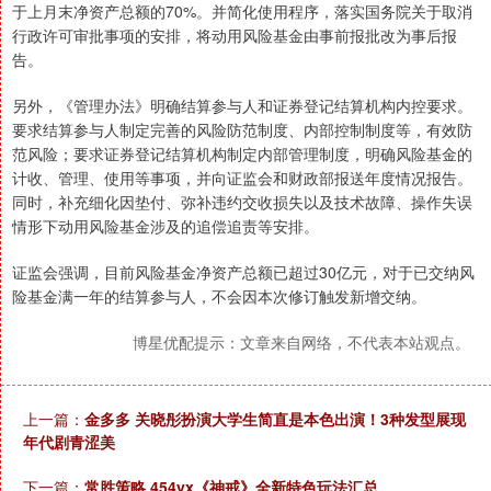
于上月末净资产总额的70%。并简化使用程序，落实国务院关于取消
行政许可审批事项的安排，将动用风险基金由事前报批改为事后报
告。
另外，《管理办法》明确结算参与人和证券登记结算机构内控要求。
要求结算参与人制定完善的风险防范制度、内部控制制度等，有效防
范风险；要求证券登记结算机构制定内部管理制度，明确风险基金的
计收、管理、使用等事项，并向证监会和财政部报送年度情况报告。
同时，补充细化因垫付、弥补违约交收损失以及技术故障、操作失误
情形下动用风险基金涉及的追偿追责等安排。
证监会强调，目前风险基金净资产总额已超过30亿元，对于已交纳风
险基金满一年的结算参与人，不会因本次修订触发新增交纳。
博星优配提示：文章来自网络，不代表本站观点。
上一篇：
金多多 关晓彤扮演大学生简直是本色出演！3种发型展现
年代剧青涩美
下一篇：
常胜策略 454yx《神戒》全新特色玩法汇总