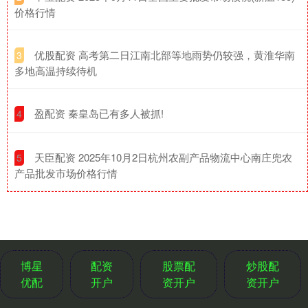
价格行情
​优股配资 高考第二日江南北部等地雨势仍较强，黄淮华南
3
多地高温持续待机
​盈配资 秦皇岛已有多人被抓!
4
​天臣配资 2025年10月2日杭州农副产品物流中心南庄兜农
5
产品批发市场价格行情
博星
配资
股票配
炒股配
优配
开户
资开户
资开户