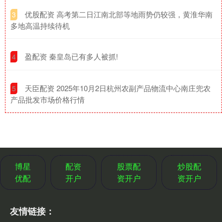
​优股配资 高考第二日江南北部等地雨势仍较强，黄淮华南
3
多地高温持续待机
​盈配资 秦皇岛已有多人被抓!
4
​天臣配资 2025年10月2日杭州农副产品物流中心南庄兜农
5
产品批发市场价格行情
博星
配资
股票配
炒股配
优配
开户
资开户
资开户
友情链接：