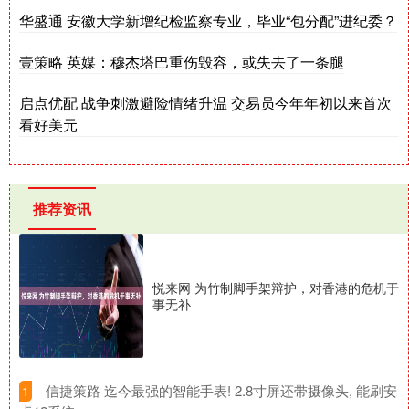
华盛通 安徽大学新增纪检监察专业，毕业“包分配”进纪委？
壹策略 英媒：穆杰塔巴重伤毁容，或失去了一条腿
启点优配 战争刺激避险情绪升温 交易员今年年初以来首次
看好美元
推荐资讯
悦来网 为竹制脚手架辩护，对香港的危机于
事无补
​信捷策路 迄今最强的智能手表! 2.8寸屏还带摄像头, 能刷安
1