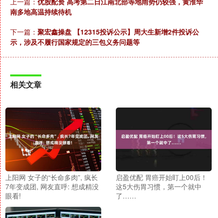
上一篇：
优股配资 高考第二日江南北部等地雨势仍较强，黄淮华
南多地高温持续待机
下一篇：
聚宏鑫操盘 【12315投诉公示】周大生新增2件投诉公
示，涉及不履行国家规定的三包义务问题等
相关文章
上阳网 女子的“长命多肉”, 疯长
启盈优配 胃癌开始盯上00后！
7年变成团, 网友直呼: 想成精没
这5大伤胃习惯，第一个就中
眼看!
了……