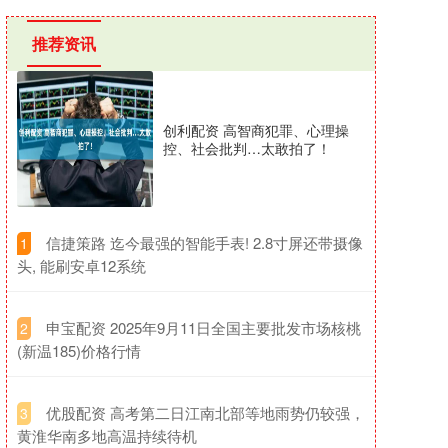
推荐资讯
创利配资 高智商犯罪、心理操
控、社会批判…太敢拍了！
​信捷策路 迄今最强的智能手表! 2.8寸屏还带摄像
1
头, 能刷安卓12系统
​申宝配资 2025年9月11日全国主要批发市场核桃
2
(新温185)价格行情
​优股配资 高考第二日江南北部等地雨势仍较强，
3
黄淮华南多地高温持续待机