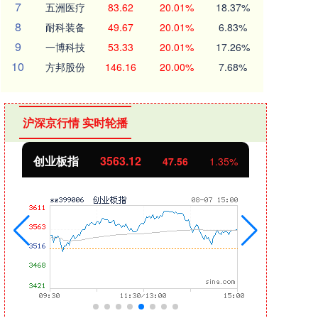
7
五洲医疗
83.62
20.01%
18.37%
8
耐科装备
49.67
20.01%
6.83%
9
一博科技
53.33
20.01%
17.26%
10
方邦股份
146.16
20.00%
7.68%
沪深京行情 实时轮播
创业板指
3563.12
基金
47.56
1.35%