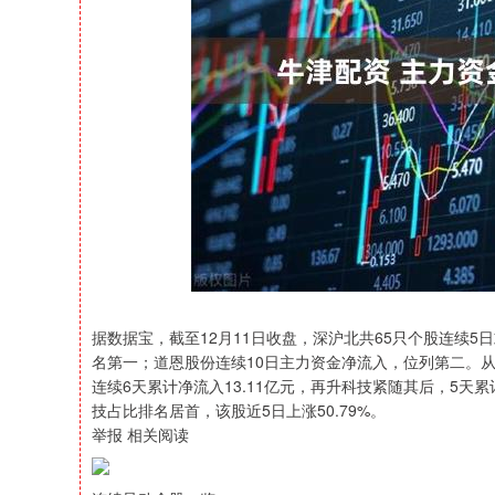
沪深300
4694.44
200.89
1.42%
43.13
据数据宝，截至12月11日收盘，深沪北共65只个股连续5
名第一；道恩股份连续10日主力资金净流入，位列第二。
连续6天累计净流入13.11亿元，再升科技紧随其后，5天
技占比排名居首，该股近5日上涨50.79%。
举报 相关阅读