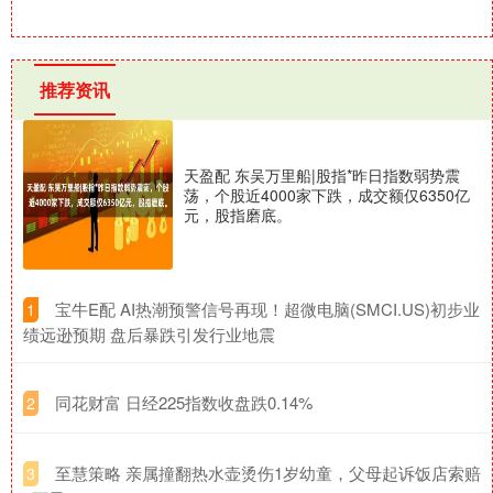
推荐资讯
天盈配 东吴万里船|股指*昨日指数弱势震
荡，个股近4000家下跌，成交额仅6350亿
元，股指磨底。
​宝牛E配 AI热潮预警信号再现！超微电脑(SMCI.US)初步业
1
绩远逊预期 盘后暴跌引发行业地震
​同花财富 日经225指数收盘跌0.14%
2
​至慧策略 亲属撞翻热水壶烫伤1岁幼童，父母起诉饭店索赔
3