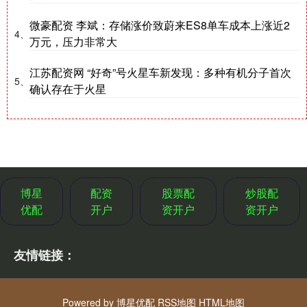
微豪配资 李斌：存储涨价致蔚来ES8单车成本上涨近2
4、
万元，压力非常大
江苏配资网 “好奇”号火星车新发现：多种有机分子首次
5、
确认存在于火星
博星
配资
股票配
炒股配
优配
开户
资开户
资开户
友情链接：
Powered by
博星优配
RSS地图
HTML地图