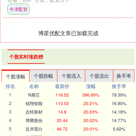
科技与产业深度融....
牛津配资
博星优配文章已加载完成
个股实时涨跌榜
个股跌幅
个股流入
个股流出
换手率
个股涨幅
排名
名称
最新价
涨幅
换手率
1
N展芯
116.52
396.89%
79.39%
2
锐翔智能
110.02
20.21%
16.80%
3
志特新材
14.8
20.03%
14.18%
4
博腾股份
20.44
20.02%
14.77%
5
近岸蛋白
46.72
20.01%
5.62%