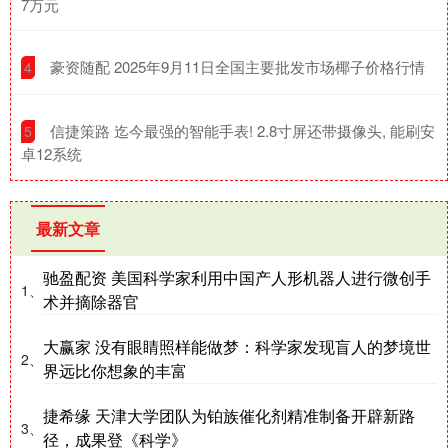
7万元
​豪资随配 2025年9月11日全国主要批发市场椰子价格行情
4
​信捷策路 迄今最强的智能手表! 2.8寸屏还带摄像头, 能刷安
5
卓12系统
最新文章
驰盈配资 美国科学家利用中国产人形机器人进行微创手
1、
术并摘除器官
大赢家 没有眼睛照样能做梦：科学家发现盲人的梦境世
2、
界远比你想象的丰富
捷希缘 天津大学团队为铂族催化剂精准制备开辟新路
3、
径，成果登《科学》