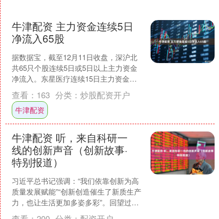
牛津配资 主力资金连续5日
净流入65股
据数据宝，截至12月11日收盘，深沪北
共65只个股连续5日或5日以上主力资金
净流入。东星医疗连续15日主力资金净
流入，排名第一；道恩股份连续10日主
查看：
163
分类：
炒股配资开户
力资金净流入....
牛津配资
牛津配资 听，来自科研一
线的创新声音（创新故事·
特别报道）
习近平总书记强调：“我们依靠创新为高
质量发展赋能”“创新创造催生了新质生产
力，也让生活更加多姿多彩”。回望过去
一年，中国经济向新而行、活力澎湃，
查看：
200
分类：
配资开户