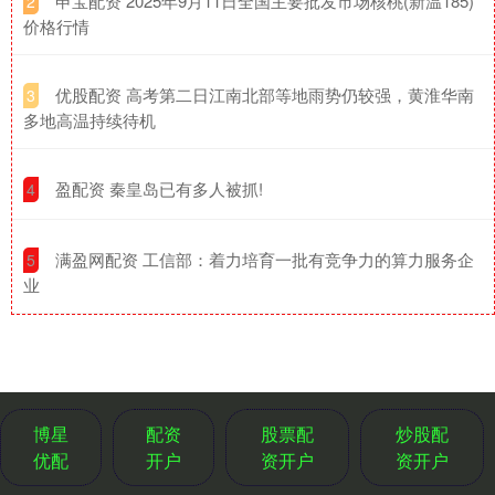
​申宝配资 2025年9月11日全国主要批发市场核桃(新温185)
2
价格行情
​优股配资 高考第二日江南北部等地雨势仍较强，黄淮华南
3
多地高温持续待机
​盈配资 秦皇岛已有多人被抓!
4
​满盈网配资 工信部：着力培育一批有竞争力的算力服务企
5
业
博星
配资
股票配
炒股配
优配
开户
资开户
资开户