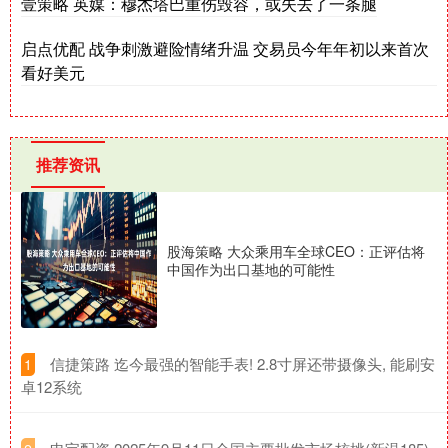
壹策略 英媒：穆杰塔巴重伤毁容，或失去了一条腿
启点优配 战争刺激避险情绪升温 交易员今年年初以来首次
看好美元
推荐资讯
股海策略 大众乘用车全球CEO：正评估将
中国作为出口基地的可能性
​信捷策路 迄今最强的智能手表! 2.8寸屏还带摄像头, 能刷安
1
卓12系统