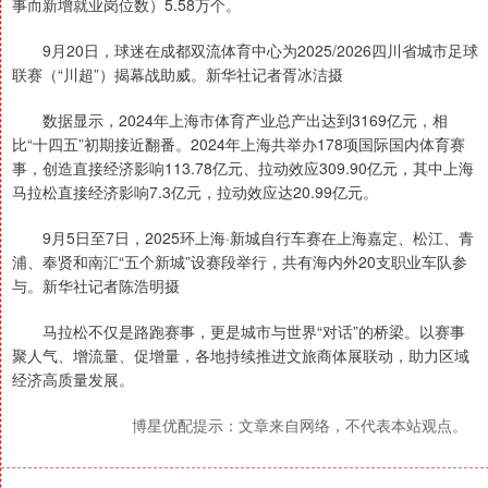
事而新增就业岗位数）5.58万个。
9月20日，球迷在成都双流体育中心为2025/2026四川省城市足球
联赛（“川超”）揭幕战助威。新华社记者胥冰洁摄
数据显示，2024年上海市体育产业总产出达到3169亿元，相
比“十四五”初期接近翻番。2024年上海共举办178项国际国内体育赛
事，创造直接经济影响113.78亿元、拉动效应309.90亿元，其中上海
马拉松直接经济影响7.3亿元，拉动效应达20.99亿元。
9月5日至7日，2025环上海·新城自行车赛在上海嘉定、松江、青
浦、奉贤和南汇“五个新城”设赛段举行，共有海内外20支职业车队参
与。新华社记者陈浩明摄
马拉松不仅是路跑赛事，更是城市与世界“对话”的桥梁。以赛事
聚人气、增流量、促增量，各地持续推进文旅商体展联动，助力区域
经济高质量发展。
博星优配提示：文章来自网络，不代表本站观点。