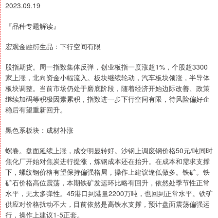
2023.09.19
『品种专题解读』
宏观金融衍生品：下行空间有限
股指期货。周一指数集体反弹，创业板指一度涨超1%，个股超3300
家上涨，北向资金小幅流入。板块继续轮动，汽车板块领涨，半导体
板块调整。当前市场仍处于磨底阶段，随着经济开始边际改善、政策
继续加码等积极因素累积，指数进一步下行空间有限，待风险偏好企
稳后有望重新回升。
黑色系板块：成材补涨
螺卷。盘面延续上涨，成交明显转好。沙钢上调废钢价格50元/吨同时
焦化厂开始对焦炭进行提涨，炼钢成本还在抬升。在成本和需求支撑
下，螺纹钢价格有望保持偏强格局，操作上建议逢低做多。铁矿。铁
矿石价格高位震荡，本期铁矿发运环比略有回升，依然处季节性正常
水平，无太多弹性。45港口到港量2200万吨，也回到正常水平。铁矿
供应对价格扰动不大，目前依然是高铁水支撑，预计盘面震荡偏强运
行，操作上建议1-5正套。