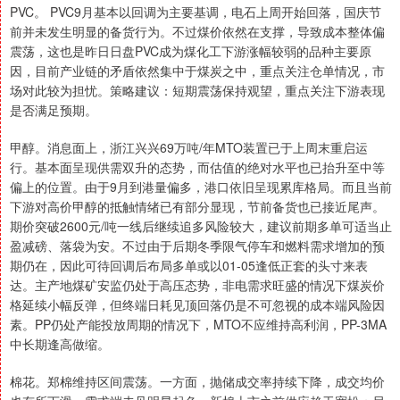
PVC。 PVC9月基本以回调为主要基调，电石上周开始回落，国庆节
前并未发生明显的备货行为。不过煤价依然在支撑，导致成本整体偏
震荡，这也是昨日日盘PVC成为煤化工下游涨幅较弱的品种主要原
因，目前产业链的矛盾依然集中于煤炭之中，重点关注仓单情况，市
场对此较为担忧。策略建议：短期震荡保持观望，重点关注下游表现
是否满足预期。
甲醇。消息面上，浙江兴兴69万吨/年MTO装置已于上周末重启运
行。基本面呈现供需双升的态势，而估值的绝对水平也已抬升至中等
偏上的位置。由于9月到港量偏多，港口依旧呈现累库格局。而且当前
下游对高价甲醇的抵触情绪已有部分显现，节前备货也已接近尾声。
期价突破2600元/吨一线后继续追多风险较大，建议前期多单可适当止
盈减磅、落袋为安。不过由于后期冬季限气停车和燃料需求增加的预
期仍在，因此可待回调后布局多单或以01-05逢低正套的头寸来表
达。主产地煤矿安监仍处于高压态势，非电需求旺盛的情况下煤炭价
格延续小幅反弹，但终端日耗见顶回落仍是不可忽视的成本端风险因
素。PP仍处产能投放周期的情况下，MTO不应维持高利润，PP-3MA
中长期逢高做缩。
棉花。郑棉维持区间震荡。一方面，抛储成交率持续下降，成交均价