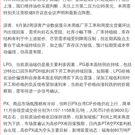
上涨，我们维持油价乐观判断，关注上方第二压力位95美元。本周需
特别关注美联储9月议息会议声明和最新点阵图。
沥青。9月第2周沥青产业数据显示本周炼厂开工率和周度出货量环比
均出现回落，需求向好石头受阻。社库小幅下降，厂库持稳稳，库存
结构有利于中上游挺价。尽管需求端受到降雨压制，但近期风险点主
要在于成本端持续拉升，加之炼厂库存压力较低，预计短期受成本带
动偏强，但高度有限。
LPG。当前原油端仍是最主要利多因素，PG基本面转弱在持续，包括
沙特出口回升和PDH低利润下开工率的持续回落。短期看，LPG价格
在油价偏强和自身基本面走弱的博弈下高位震荡，深加工端低利润对
开工和价格的负反馈有望加速到来，当前处于价格由涨转跌的转折观
察期，需等待进一步信号确认。
PX。商品市场氛围稍有冷却，但昨日PX台湾CIF价格仍在上行，两单
11月份现货成交价分别为1157-1158美元/吨，人民币计价在9600元/
吨左右，目前原油价格依旧保持强势，但新加坡炼厂利润上周末再度
转为下跌，市场普遍认为高价PX有回落预期，日内多PTA空PX套利机
会出现，高价PX成为空头主要目标，新增装置动态：福海创80万吨P