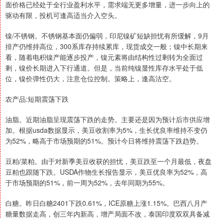
面价格已经处于全行业盈利水平，需求端无更多增量，进一步向上的
驱动有限，投机可逢高适当介入空头。
镍/不锈钢。不锈钢基本面仍偏弱，印尼镍矿短缺担忧有所缓解，9月
排产仍维持高位，300系库存持续累库，现货成交一般；镍中长期来
看，随着电积镍产能逐步投产，镍元素将由结构性过剩转为全面过
剩，镍价长期进入下行通道。但是，当前纯镍显性库存水平处于低
位，镍价弹性仍大，注意仓位控制。策略上，逢高沽空。
农产品:短期震荡下跌
油脂。近期油脂呈现震荡下跌的走势。主要还是因为预计后市供应增
加。根据usda数据显示，美豆收割率为5%，生长优良率维持不变仍
为52%，略高于市场预期的51%。预计今日将维持震荡下跌趋势。
豆粕/菜粕。由于对新季美豆收获的担忧，美豆跌至一个月最低，夜盘
豆粕也跟随下跌。USDA作物生长报告显示，美豆优良率为52%，高
于市场预期的51%，前一周为52%，去年同期为55%。
白糖。昨日白糖2401下跌0.61%，ICE原糖上涨1.15%。巴西八月产
糖量数据走高，创三年内新高，增产局面不改，泰国印度双双具备减