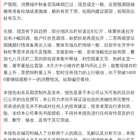
产预期。消费端中秋备货高峰期已过，现货成交一般。近期预测国储
糖将准备轮储或者抛储，糖价有所下滑。短期内建议观望，前期高位
处有压力。
生猪。现货有下跌趋势，部分地区出栏价逼近8元/斤，体重快速拉升
后有小幅回调。散户扛价意愿强，标肥价差再度拉开，二育商观望后
期腌腊行情准备再次入场，整体市场压栏情绪一般，目前学生开学中
秋旺季需求表现不及预期，非瘟影响一般，若有涨幅也比较有限，叠
加七八月压栏二育的部份迎来集中释放，利空因素主导。热鲜走货一
般，屠宰量低位震荡，8月大中小猪存栏量均环比上升，能繁母猪存栏
量上升，育肥饲料量上升，暂时没有强力的上行驱动，向下突破1600
0要继续观察十一的消费情况。短期偏空看待。
本报告由东吴期货制作及发布。报告是基于本公司认为可靠的且目前
已公开的信息撰写，本公司力求但不保证该信息的准确性和完整性，
所表述的意见并不构成对任何人的投资建议，投资者需自行承担风
险。未经本公司事先书面授权，不得对本报告进行任何有悖原意的引
用、删节、修改、及用于其它用途。
本报告在编写时融入了分析师个人的观点、见解以及分析方法，本报
告所载的观点并不代表东吴期货的立场，所以请谨慎参考。我公司不