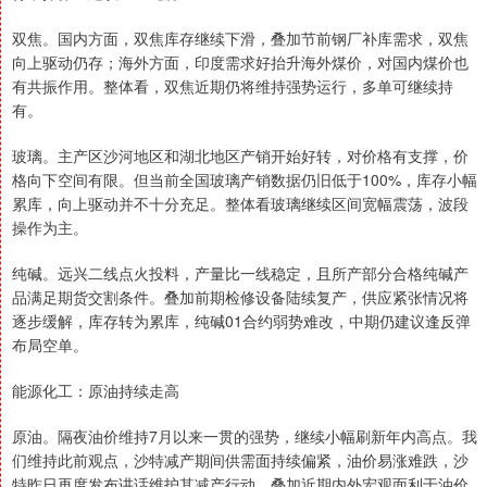
双焦。国内方面，双焦库存继续下滑，叠加节前钢厂补库需求，双焦
向上驱动仍存；海外方面，印度需求好抬升海外煤价，对国内煤价也
有共振作用。整体看，双焦近期仍将维持强势运行，多单可继续持
有。
玻璃。主产区沙河地区和湖北地区产销开始好转，对价格有支撑，价
格向下空间有限。但当前全国玻璃产销数据仍旧低于100%，库存小幅
累库，向上驱动并不十分充足。整体看玻璃继续区间宽幅震荡，波段
操作为主。
纯碱。远兴二线点火投料，产量比一线稳定，且所产部分合格纯碱产
品满足期货交割条件。叠加前期检修设备陆续复产，供应紧张情况将
逐步缓解，库存转为累库，纯碱01合约弱势难改，中期仍建议逢反弹
布局空单。
能源化工：原油持续走高
原油。隔夜油价维持7月以来一贯的强势，继续小幅刷新年内高点。我
们维持此前观点，沙特减产期间供需面持续偏紧，油价易涨难跌，沙
特昨日再度发布讲话维护其减产行动。叠加近期内外宏观面利于油价