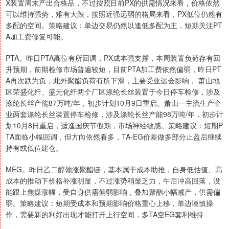
X装置周末产出合格品，不过按照目前PX的供需情况来看，价格依然
可以维持强势，难有大跌，按照近强远弱的格局来看，PX低位仍然有
多配的空间。策略建议：单边交易仍然以逢低多配为主，短期关注PT
A加工费修复可能。
PTA。昨日PTA高位有所回调，PX成本强支撑，本周装置负荷存有回
升预期，前期检修市场普遍较短，目前PTA加工费依然偏弱，昨日PT
A再次跌为负，此外聚酯负荷有所下滑，主要受亚运会影响， 萧山地
区荣盛化纤、盛元化纤两个厂区涤纶长丝装置于今日停车检修，涉及
涤纶长丝产能87万吨/年，初步计划10月9日重启。萧山一主流生产企
业两套涤纶长丝装置停车检修，涉及涤纶长丝产能98万吨/年，初步计
划10月8日重启，适逢国庆节假期，市场神经敏感。策略建议：短期P
TA面临小幅回调，但方向依然看多，TA-EG价差做多部分止盈后继续
持有或低位建仓。
MEG。昨日乙二醇领涨聚酯链，基本属于成本助推，自身低估值、高
成本的推动下价格补涨明显，不过涨势稍显乏力，午后冲高回落，没
能跟上焦煤涨幅，受自身供需偏弱影响，叠加聚酯小幅减产，供需偏
弱。策略建议：短期受成本和预期影响价格重心上移，单边谨慎操
作，需要新的利好出现才能打开上行空间，多TA空EG套利维持