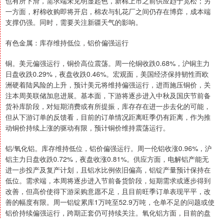
也有所下滑，需求端未见明显起色，新棉上市之前供应趋于宽松；另
一方面，籽棉收购即将开启，棉农与轧花厂之间仍存在博弈，成本端
支撑仍强。同时，需要关注新疆天气的影响。
有色金属：库存维持低位，铝价偏强运行
铜。美元偏强运行，铜价高位震荡。周一伦铜收跌0.68%，沪铜主力
日盘收跌0.29%，夜盘收跌0.46%。宏观面，美国经济保持韧性而欧
洲硬着陆风险的上升，预计美元将维持偏强运行，进而施压铜价，关
注本周美联储加息进展。基本面，下游将逐步进入中秋及国庆节前备
货补库阶段，对短期消费或有所提振，库存存在进一步去化的可能，
但从下游订单的反馈看，目前的订单情况距离旺季仍有距离，作为推
动铜价持续上涨的驱动有限，预计铜价维持震荡运行。
铝/氧化铝。库存维持低位，铝价偏强运行。周一伦铝收涨0.96%，沪
铝主力日盘收跌0.72%，夜盘收涨0.81%。供应方面，电解铝产能无
进一步投产及复产计划，且铝水比例依旧偏高，铝锭产量预计保持在
低位。需求端，本周将逐步进入节前备货阶段，短期需求或逐步得到
改善，但高价使得下游采购意愿不足，且目前旺季订单表现平平，改
善的幅度有限。周一铝锭累库1万吨至52.9万吨，仓单不足的问题或使
铝价持续偏强运行，跨期正套仍可持续关注。氧化铝方面，目前的盘