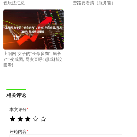
色玩法汇总
套路要看清（服务窗）
上阳网 女子的“长命多肉”, 疯长
7年变成团, 网友直呼: 想成精没
眼看!
相关评论
本文评分
*
评论内容
*