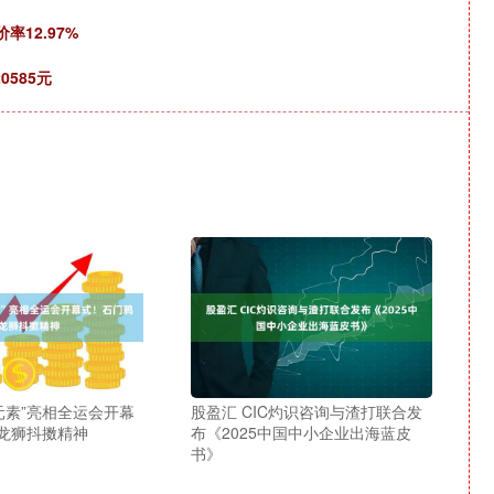
率12.97%
0585元
元素”亮相全运会开幕
股盈汇 CIC灼识咨询与渣打联合发
龙狮抖擞精神
布《2025中国中小企业出海蓝皮
书》