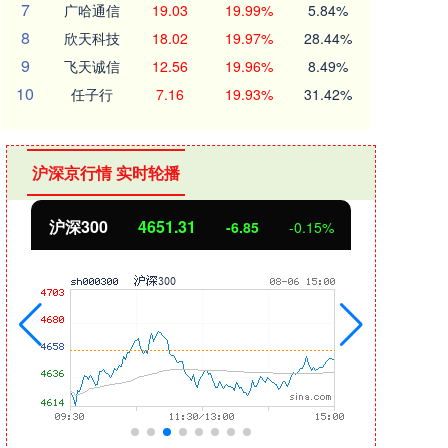
7
广哈通信
19.03
19.99%
5.84%
8
欣天科技
18.02
19.97%
28.44%
9
飞天诚信
12.56
19.96%
8.49%
10
任子行
7.16
19.93%
31.42%
沪深京行情 实时轮播
沪深300
4651.31
北
-6.85
-0.15%