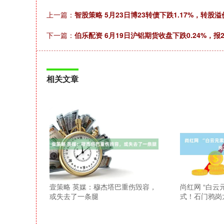
上一篇：
智股策略 5月23日博23转债下跌1.17%，转股溢价
下一篇：
伯乐配资 6月19日沪铝期货收盘下跌0.24%，报2
相关文章
壹策略 英媒：穆杰塔巴重伤毁容，
尚红网 “白云
或失去了一条腿
式！石门鸦岗