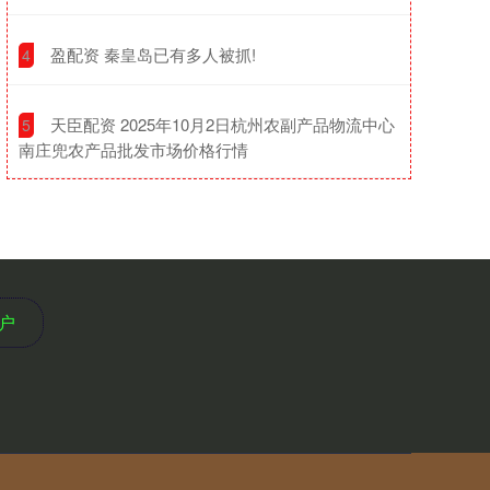
​盈配资 秦皇岛已有多人被抓!
4
​天臣配资 2025年10月2日杭州农副产品物流中心
5
南庄兜农产品批发市场价格行情
户