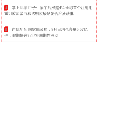
​掌上世界 巨子生物午后涨超4% 全球首个注射用
4
重组胶原蛋白和透明质酸钠复合溶液获批
​声优配音 国家邮政局：9月日均包裹量5.57亿
5
件，假期快递行业将周期性波动