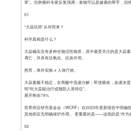
草”。但肿瘤科专家反复强调：食物可以是健康的帮手，但
01
“大蒜抗癌”从何而来？
科学真相是什么？
大蒜确实含有多种生物活性物质，其中最受关注的是大蒜素
凋亡，并具有抗氧化、抗炎作用。
然而，体外实验 ≠ 人体疗效。
大蒜素极不稳定，在胃酸中迅速分解；即使吸收，血液浓度
明“吃大蒜能治疗或预防人类癌症”。
展开剩余74%
世界癌症研究基金会（WCRF）在2023年更新报告中明
其他癌症无明确保护作用。 更重要的是——这指的是“作为
02