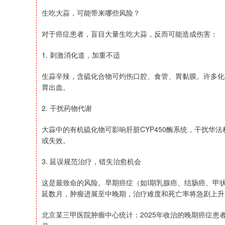
生吃大蒜，可能带来哪些风险？
对于癌症患者，盲目大量生吃大蒜，反而可能造成伤害：
1. 刺激消化道，加重不适
生蒜辛辣，含硫化合物可灼伤口腔、食管、胃黏膜。许多化
胃出血。
2. 干扰药物代谢
大蒜中的有机硫化物可影响肝脏CYP450酶系统，干扰华
或失效。
3. 延误规范治疗，错失治愈机会
这是最致命的风险。早期癌症（如I期乳腺癌、结肠癌、甲状
延数月，肿瘤进展至中晚期，治疗难度和死亡率将急剧上升
北京某三甲医院肿瘤中心统计：2025年收治的晚期癌症患者