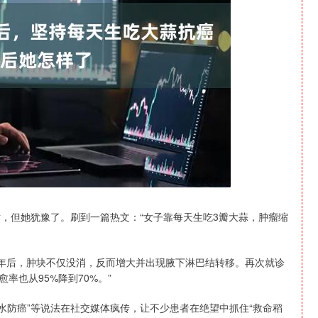
沪深300
4694.44
1.42%
43.13
0.93%
术，但她犹豫了。刷到一篇热文：“女子靠每天生吃3瓣大蒜，肿瘤缩
半年后，肿块不仅没消，反而增大并出现腋下淋巴结转移。再次就诊
率也从95%降到70%。”
性水防癌”等说法在社交媒体疯传，让不少患者在绝望中抓住“救命稻