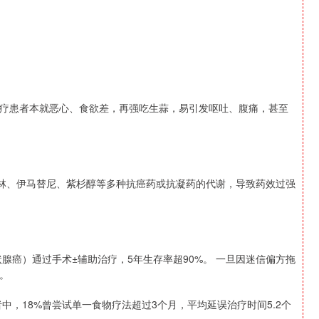
疗患者本就恶心、食欲差，再强吃生蒜，易引发呕吐、腹痛，甚至
法林、伊马替尼、紫杉醇等多种抗癌药或抗凝药的代谢，导致药效过强
腺癌）通过手术±辅助治疗，5年生存率超90%。 一旦因迷信偏方拖
。
中，18%曾尝试单一食物疗法超过3个月，平均延误治疗时间5.2个