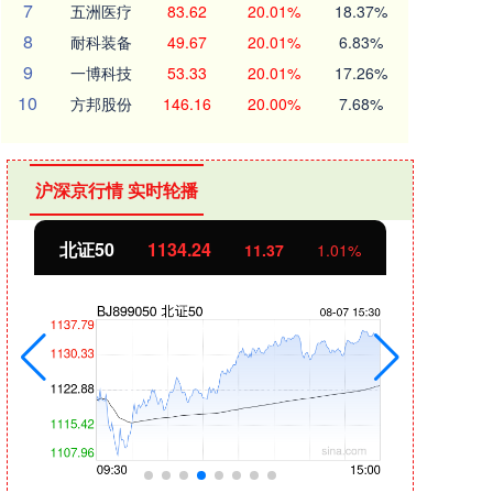
7
五洲医疗
83.62
20.01%
18.37%
8
耐科装备
49.67
20.01%
6.83%
9
一博科技
53.33
20.01%
17.26%
10
方邦股份
146.16
20.00%
7.68%
沪深京行情 实时轮播
北证50
1134.24
创业
11.37
1.01%