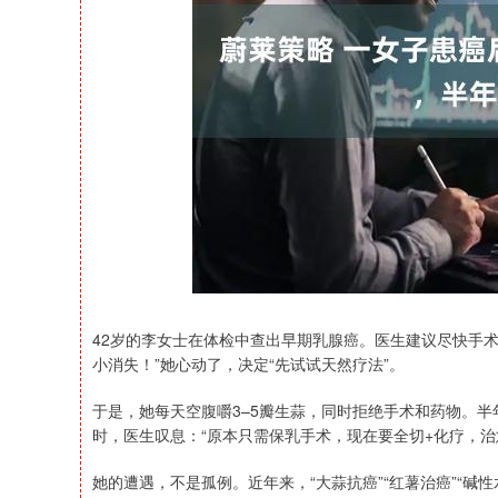
深证成指
14311.01
39.68
1.02%
200.89
42岁的李女士在体检中查出早期乳腺癌。医生建议尽快手
小消失！”她心动了，决定“先试试天然疗法”。
于是，她每天空腹嚼3–5瓣生蒜，同时拒绝手术和药物。
时，医生叹息：“原本只需保乳手术，现在要全切+化疗，治愈
她的遭遇，不是孤例。近年来，“大蒜抗癌”“红薯治癌”“碱