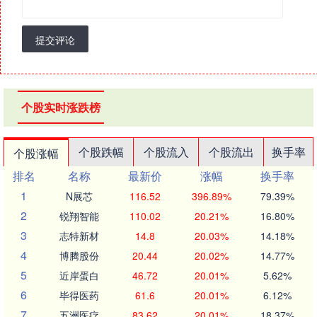
提交评论
个股实时涨跌榜
个股跌幅
个股流入
个股流出
换手率
个股涨幅
排名
名称
最新价
涨幅
换手率
1
N展芯
116.52
396.89%
79.39%
2
锐翔智能
110.02
20.21%
16.80%
3
志特新材
14.8
20.03%
14.18%
4
博腾股份
20.44
20.02%
14.77%
5
近岸蛋白
46.72
20.01%
5.62%
6
毕得医药
61.6
20.01%
6.12%
7
五洲医疗
83.62
20.01%
18.37%