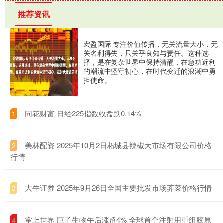
推荐资讯
宏盈国际 专注价值传播，无关流量大小，无
关名利得失，只关乎良知与责任。这种选
择，是在复杂世界中保持清醒，在急功近利
的潮流中坚守初心，在时代变迁的浪潮中勇
担使命。
​同花财富 日经225指数收盘跌0.14%
1
​美林配资 2025年10月2日柘城县辣椒大市场有限公司价格
2
行情
​大牛证券 2025年9月26日全国主要批发市场荠菜价格行情
3
​掌上世界 巨子生物午后涨超4% 全球首个注射用重组胶原
4