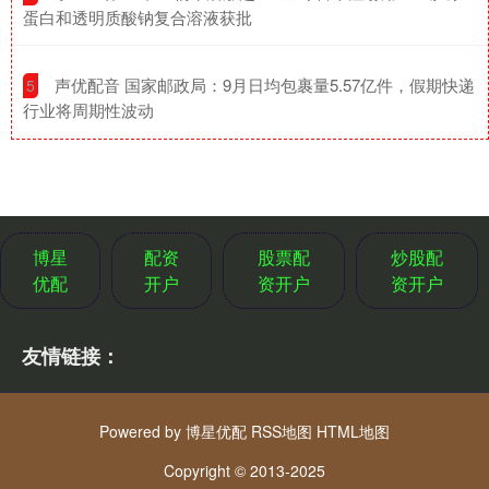
蛋白和透明质酸钠复合溶液获批
​声优配音 国家邮政局：9月日均包裹量5.57亿件，假期快递
5
行业将周期性波动
博星
配资
股票配
炒股配
优配
开户
资开户
资开户
友情链接：
Powered by
博星优配
RSS地图
HTML地图
Copyright
© 2013-2025