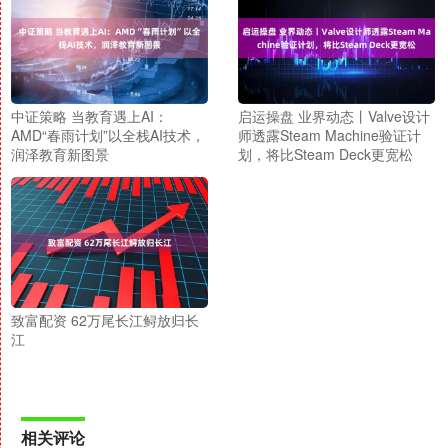
中证策略 当教育遇上AI：
启运操盘 业界动态丨Valve设计
AMD“春雨计划”以全栈AI技术，
师透露Steam Machine验证计
润泽教育新图景
划，将比Steam Deck更宽松
致富配资 62万尾长江鲟放归长
江
相关评论