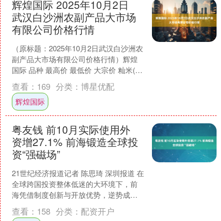
辉煌国际 2025年10月2日
武汉白沙洲农副产品大市场
有限公司价格行情
（原标题：2025年10月2日武汉白沙洲农
副产品大市场有限公司价格行情）辉煌
国际 品种 最高价 最低价 大宗价 籼米(晚
籼米) 4.40 4.20 4.30 粳....
查看：
169
分类：
博星优配
辉煌国际
粤友钱 前10月实际使用外
资增27.1% 前海锻造全球投
资“强磁场”
21世纪经济报道记者 陈思琦 深圳报道 在
全球跨国投资整体低迷的大环境下，前
海凭借制度创新与开放优势，逆势成为
外资入华的首选地之一。 21世纪经济报
查看：
158
分类：
配资开户
道记者获悉，....