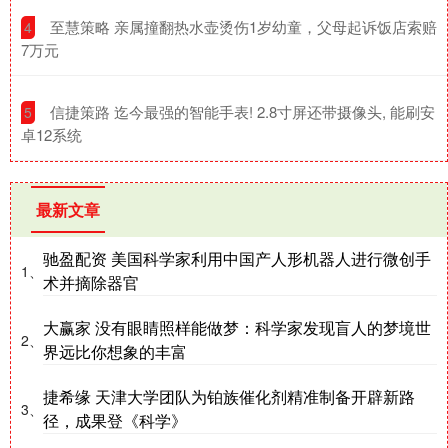
​至慧策略 亲属撞翻热水壶烫伤1岁幼童，父母起诉饭店索赔
4
7万元
​信捷策路 迄今最强的智能手表! 2.8寸屏还带摄像头, 能刷安
5
卓12系统
最新文章
驰盈配资 美国科学家利用中国产人形机器人进行微创手
1、
术并摘除器官
大赢家 没有眼睛照样能做梦：科学家发现盲人的梦境世
2、
界远比你想象的丰富
捷希缘 天津大学团队为铂族催化剂精准制备开辟新路
3、
径，成果登《科学》