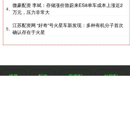
微豪配资 李斌：存储涨价致蔚来ES8单车成本上涨近2
4、
万元，压力非常大
江苏配资网 “好奇”号火星车新发现：多种有机分子首次
5、
确认存在于火星
博星
配资
股票配
炒股配
优配
开户
资开户
资开户
友情链接：
Powered by
博星优配
RSS地图
HTML地图