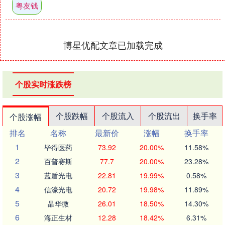
粤友钱
博星优配文章已加载完成
个股实时涨跌榜
个股跌幅
个股流入
个股流出
换手率
个股涨幅
排名
名称
最新价
涨幅
换手率
1
毕得医药
73.92
20.00%
11.58%
2
百普赛斯
77.7
20.00%
23.28%
3
蓝盾光电
22.81
19.99%
0.58%
4
信濠光电
20.72
19.98%
11.89%
5
晶华微
26.01
18.50%
14.30%
6
海正生材
12.28
18.42%
6.31%