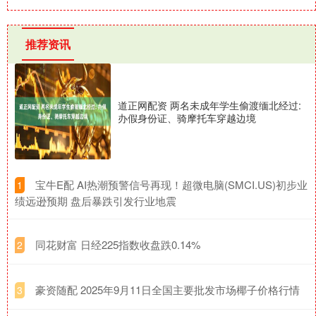
推荐资讯
道正网配资 两名未成年学生偷渡缅北经过:
办假身份证、骑摩托车穿越边境
​宝牛E配 AI热潮预警信号再现！超微电脑(SMCI.US)初步业
1
绩远逊预期 盘后暴跌引发行业地震
​同花财富 日经225指数收盘跌0.14%
2
​豪资随配 2025年9月11日全国主要批发市场椰子价格行情
3