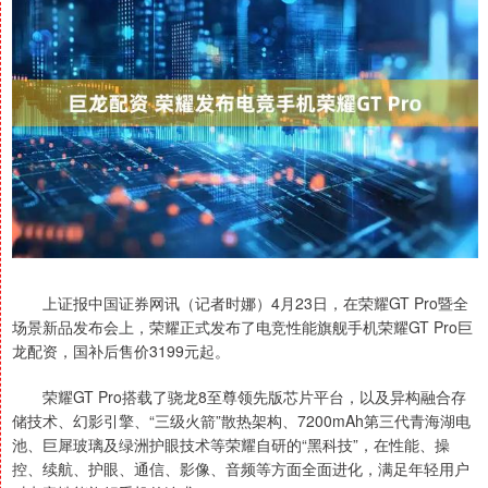
上证报中国证券网讯（记者时娜）4月23日，在荣耀GT Pro暨全
场景新品发布会上，荣耀正式发布了电竞性能旗舰手机荣耀GT Pro巨
龙配资，国补后售价3199元起。
荣耀GT Pro搭载了骁龙8至尊领先版芯片平台，以及异构融合存
储技术、幻影引擎、“三级火箭”散热架构、7200mAh第三代青海湖电
池、巨犀玻璃及绿洲护眼技术等荣耀自研的“黑科技”，在性能、操
控、续航、护眼、通信、影像、音频等方面全面进化，满足年轻用户