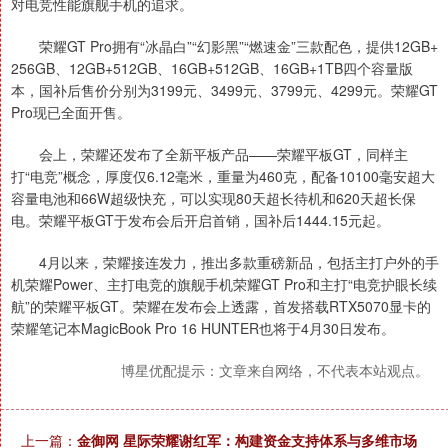
对电竞性能旗舰手机的追求。
荣耀GT Pro拥有“冰晶白”“幻影黑”“燃速金”三款配色，提供12GB+
256GB、12GB+512GB、16GB+512GB、16GB+1TB四个容量版
本，国补后售价分别为3199元、3499元、3799元、4299元。荣耀GT
Pro现已全面开售。
会上，荣耀还发布了全新平板产品——荣耀平板GT，同样主
打“电竞”概念，厚度仅6.12毫米，重量为460克，配备10100毫安超大
容量电池和66W超级快充，可以实现80天超长待机和620天超长保
电。荣耀平板GT于发布会后开启首销，国补后1444.15元起。
4月以来，荣耀接连发力，推出多款重磅新品，包括主打户外的手
机荣耀Power、主打电竞的旗舰手机荣耀GT Pro和主打“电竞护眼长续
航”的荣耀平板GT。荣耀在发布会上透露，首发搭载RTX5070显卡的
荣耀笔记本MagicBook Pro 16 HUNTER也将于4月30日发布。
博星优配提示：文章来自网络，不代表本站观点。
上一篇：
金御网 星际荣耀谢红军：构建资金支持体系与多维市场