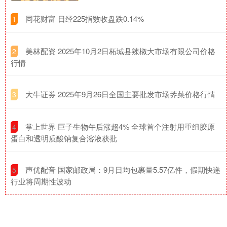
​同花财富 日经225指数收盘跌0.14%
1
​美林配资 2025年10月2日柘城县辣椒大市场有限公司价格
2
行情
​大牛证券 2025年9月26日全国主要批发市场荠菜价格行情
3
​掌上世界 巨子生物午后涨超4% 全球首个注射用重组胶原
4
蛋白和透明质酸钠复合溶液获批
​声优配音 国家邮政局：9月日均包裹量5.57亿件，假期快递
5
行业将周期性波动