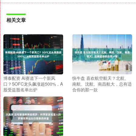
相关文章
博泰配资 AI赛道下一个新风
快牛盘 喜欢航空航天？北航、
口？SOFC龙头飙涨超500%，A
南航、沈航、南昌航大，总有适
股受益股名单出炉
合你的那一款