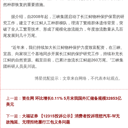
然种群恢复的重要措施。
据介绍，自2008年起，三峡集团启动了长江鲟物种保护保育的研
究工作，建立了长江鲟人工种群梯队，理清了繁殖群体遗传背景，突
破了全人工繁育技术、形成了规模化放流能力，年度放流数量从几百
尾发展到几十万尾。
“近年来，我们持续加大长江鲟物种保护力度致富配资，在三峡、
宜昌、向家坝三个基地同步开展长江鲟的保护研究工作，持续补充长
江鲟的自然资源。截至目前，已累计放流长江鲟超260万尾。”三峡集
团科研人员吴川说。
博星优配提示：文章来自网络，不代表本站观点。
上一篇：
资生网 环比增长0.11% 5月末我国外汇储备规模32853亿
美元
下一篇：
大福证券 【12315投诉公示】消费者投诉理想汽车-W无
故拖延、无理拒绝履行三包义务问题