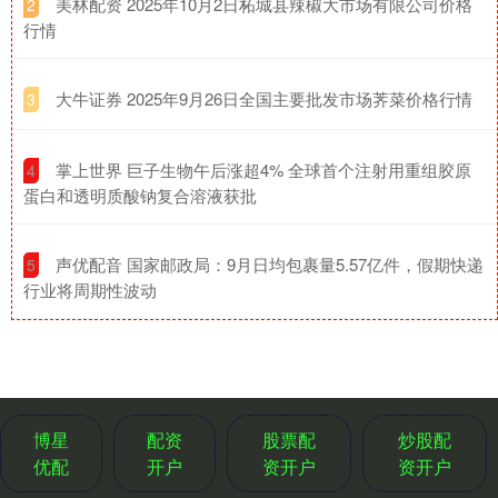
​美林配资 2025年10月2日柘城县辣椒大市场有限公司价格
2
行情
​大牛证券 2025年9月26日全国主要批发市场荠菜价格行情
3
​掌上世界 巨子生物午后涨超4% 全球首个注射用重组胶原
4
蛋白和透明质酸钠复合溶液获批
​声优配音 国家邮政局：9月日均包裹量5.57亿件，假期快递
5
行业将周期性波动
博星
配资
股票配
炒股配
优配
开户
资开户
资开户