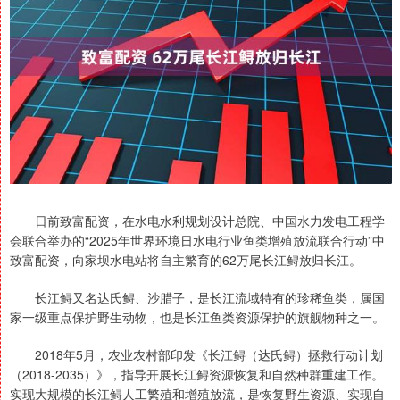
日前致富配资，在水电水利规划设计总院、中国水力发电工程学
会联合举办的“2025年世界环境日水电行业鱼类增殖放流联合行动”中
致富配资，向家坝水电站将自主繁育的62万尾长江鲟放归长江。
长江鲟又名达氏鲟、沙腊子，是长江流域特有的珍稀鱼类，属国
家一级重点保护野生动物，也是长江鱼类资源保护的旗舰物种之一。
2018年5月，农业农村部印发《长江鲟（达氏鲟）拯救行动计划
（2018-2035）》，指导开展长江鲟资源恢复和自然种群重建工作。
实现大规模的长江鲟人工繁殖和增殖放流，是恢复野生资源、实现自