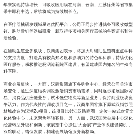
年来实现持续增长，可吸收医用膜在河南、云南、江苏徐州等省市集
采中顺利中选，后续将成为持续增长点。
在医疗器械研发领域星速优配平台，公司正同步推进储备可吸收微型
钉、胸肋骨钉等器械研发，新取得多项相关医疗器械的备案证书和注
册检验。
在辅助生殖业务板块，汉商集团表示，将加大对辅助生殖科重点学科
的支持力度，打造具有较高知名度和影响力的特色学科群，持续优化
医疗服务，积极推进杨泗港新院区建设，有望建成国内知名的生殖专
科医院。
商业会展板块，一方面，汉商集团旗下各购物中心、经营公司关注市
场变化，通过深度结构调改激活消费市场需求，同时逐步拓展国际贸
易、消费品供应链业务，试水低空物流等新型业务，保持商业板块竞
争活力。作为代表性的调改项目之一，汉商集团将旗下原武汉婚纱照
材城改造为汉潮Z6项目，该项目比邻江汉路商圈，定位一站式次元文
化体验中心，未来聚焦年轻客群。另一方面，武汉国际会展中心深化
经营转型升级和创新，该展览中心抓住“大会展”产业体系建设契机，
双馆联动，错位发展，构建会展场馆服务新格局。