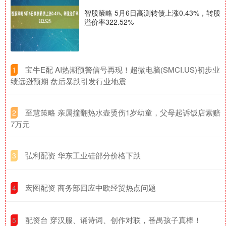
智股策略 5月6日高测转债上涨0.43%，转股
溢价率322.52%
​宝牛E配 AI热潮预警信号再现！超微电脑(SMCI.US)初步业
1
绩远逊预期 盘后暴跌引发行业地震
​至慧策略 亲属撞翻热水壶烫伤1岁幼童，父母起诉饭店索赔
2
7万元
​弘利配资 华东工业硅部分价格下跌
3
​宏图配资 商务部回应中欧经贸热点问题
4
​配资台 穿汉服、诵诗词、创作对联，番禺孩子真棒！
5