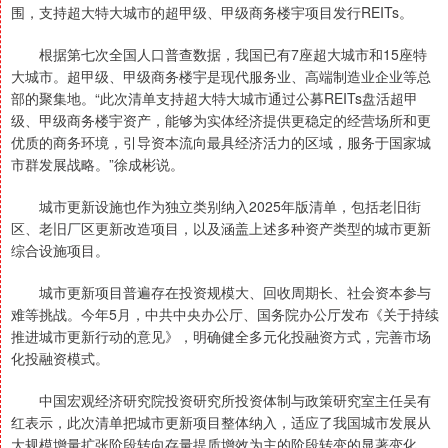
围，支持超大特大城市的超甲级、甲级商务楼宇项目发行REITs。
根据第七次全国人口普查数据，我国已有7座超大城市和15座特
大城市。超甲级、甲级商务楼宇是现代服务业、高端制造业企业等总
部的聚集地。“此次清单支持超大特大城市通过公募REITs盘活超甲
级、甲级商务楼宇资产，能够为实体经济提供更稳定的经营场所和更
优质的商务环境，引导资本流向最具经济活力的区域，服务于国家城
市群发展战略。”徐成彬说。
城市更新设施也作为独立类别纳入2025年版清单，包括老旧街
区、老旧厂区更新改造项目，以及涵盖上述多种资产类型的城市更新
综合设施项目。
城市更新项目普遍存在投资规模大、回收周期长、社会资本参与
难等挑战。今年5月，中共中央办公厅、国务院办公厅发布《关于持续
推进城市更新行动的意见》，明确健全多元化投融资方式，完善市场
化投融资模式。
中国宏观经济研究院投资研究所投资体制与政策研究室主任吴有
红表示，此次清单把城市更新项目整体纳入，适应了我国城市发展从
大规模增量扩张阶段转向存量提质增效为主的阶段转变的显著变化，