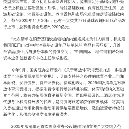
类型持续丰富。试点初期从基础设施切入，范围限定于基础设施补短
板行业和新型基础设施；后续，能源基础设施、保障性租赁住房、旅
游基础设施、消费基础设施、养老设施和市场化租赁住房等被陆续纳
入。截至2025年11月30日，已有十大类共77只基础设施REITs产品发
行上市，总募集资金规模约2200亿元。
“此次清单在消费基础设施领域的内涵拓展尤为引人瞩目，标志着
我国REITs市场中的消费基础设施已从单纯的‘商品购买场所’，升维
至‘高品质生活与服务体验的提供空间’。”中国国际工程咨询有限公司
资本业务创新咨询中心主任徐成彬说。
今年9月，国务院办公厅发布《关于释放体育消费潜力进一步推进
体育产业高质量发展的意见》，明确支持符合条件的体育企业上市和
再融资、发行债券、资产证券化。徐成彬表示，2025年版清单是对释
放体育消费潜力、提振消费专项行动的精准响应。体育场馆纳入基础
资产范围，将有力拓展体育消费新空间。而四星级及以上酒店作为现
代服务业和消费升级的代表，是商务与旅游消费的重要载体，将其纳
入旨在通过市场化机制推动消费供给端提质增效，激励运营者持续创
新优化，从供给侧深度激发消费潜力。
2025年版清单还首次将商业办公设施作为独立资产大类纳入范