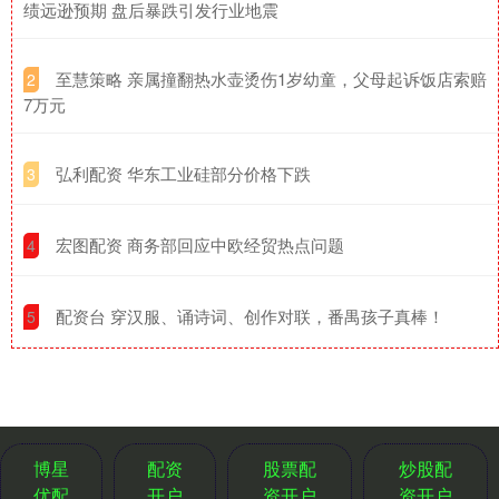
绩远逊预期 盘后暴跌引发行业地震
​至慧策略 亲属撞翻热水壶烫伤1岁幼童，父母起诉饭店索赔
2
7万元
​弘利配资 华东工业硅部分价格下跌
3
​宏图配资 商务部回应中欧经贸热点问题
4
​配资台 穿汉服、诵诗词、创作对联，番禺孩子真棒！
5
博星
配资
股票配
炒股配
优配
开户
资开户
资开户