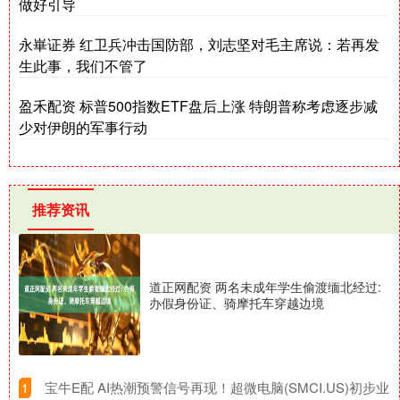
做好引导
永崋证券 红卫兵冲击国防部，刘志坚对毛主席说：若再发
生此事，我们不管了
盈禾配资 标普500指数ETF盘后上涨 特朗普称考虑逐步减
少对伊朗的军事行动
推荐资讯
道正网配资 两名未成年学生偷渡缅北经过:
办假身份证、骑摩托车穿越边境
​宝牛E配 AI热潮预警信号再现！超微电脑(SMCI.US)初步业
1