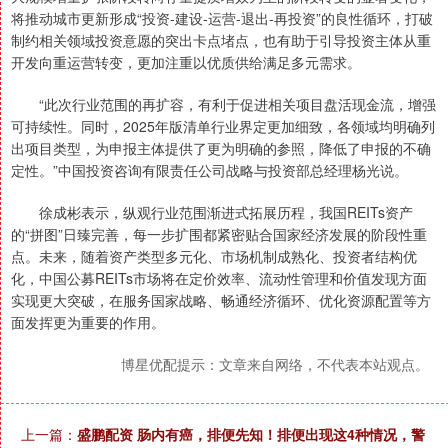
将推动城市更新形成“投资-建设-运营-退出-再投资”的良性循环，打破
制约相关领域投资意愿的突出卡点堵点，也有助于引导投资主体从重
开发向重运营转变，更加注重以优质供给满足多元需求。
“此次行业范围的再扩容，有利于促进相关项目盘活现金流，增强
可持续性。同时，2025年版清单行业界定更加细致，各领域均明确列
出项目类型，为申报主体提供了更为明确的参照，降低了申报的不确
定性。”中国投资咨询有限责任公司战略与投资部总经理杨光说。
徐成彬表示，纵观行业范围渐进式拓展历程，我国REITs资产
的“拼图”日臻完善，每一步扩围都紧密贴合国家经济发展的阶段性重
点。未来，随着资产类型多元化、市场机制成熟化、投资者结构优
化，中国公募REITs市场将在定价效率、流动性管理和价值发现方面
实现更大突破，在服务国家战略、畅通经济循环、优化资源配置等方
面发挥更为重要的作用。
博星优配提示：文章来自网络，不代表本站观点。
上一篇：
盛鹏配资 肠内有癌，排便先知！排便出现这4种情况，警