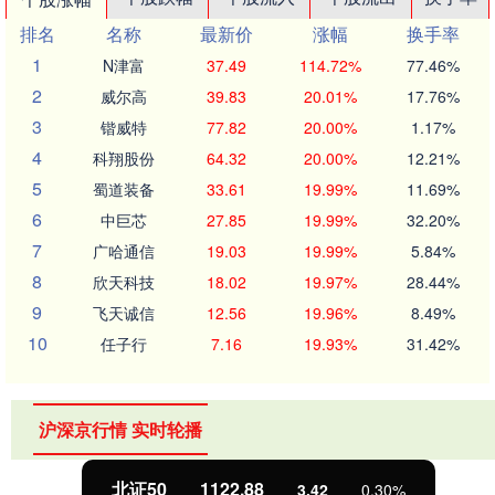
排名
名称
最新价
涨幅
换手率
1
N津富
37.49
114.72%
77.46%
2
威尔高
39.83
20.01%
17.76%
3
锴威特
77.82
20.00%
1.17%
4
科翔股份
64.32
20.00%
12.21%
5
蜀道装备
33.61
19.99%
11.69%
6
中巨芯
27.85
19.99%
32.20%
7
广哈通信
19.03
19.99%
5.84%
8
欣天科技
18.02
19.97%
28.44%
9
飞天诚信
12.56
19.96%
8.49%
10
任子行
7.16
19.93%
31.42%
沪深京行情 实时轮播
北证50
1122.88
3.42
0.30%