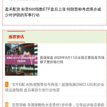
盈禾配资 标普500指数ETF盘后上涨 特朗普称考虑逐步减
少对伊朗的军事行动
推荐资讯
盈珑操盘 2025年9月11日全国主要批发市场
梭子蟹价格行情
​宝牛E配 AI热潮预警信号再现！超微电脑(SMCI.US)初步业
1
绩远逊预期 盘后暴跌引发行业地震
​至慧策略 亲属撞翻热水壶烫伤1岁幼童，父母起诉饭店索赔
2