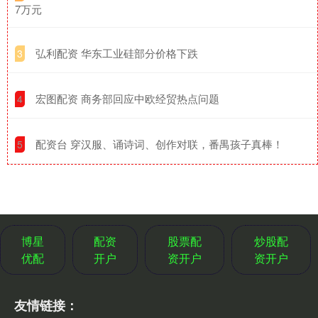
7万元
​弘利配资 华东工业硅部分价格下跌
3
​宏图配资 商务部回应中欧经贸热点问题
4
​配资台 穿汉服、诵诗词、创作对联，番禺孩子真棒！
5
博星
配资
股票配
炒股配
优配
开户
资开户
资开户
友情链接：