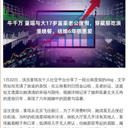
1月22日，演员童瑶在个人社交平台分享了一段云南度假的vlog，文字
简短却充满了旅途的喜悦：在云南看到日照金山啦，见者好运。这篇
短文透露出她满满的幸福与期待。视频详细记录了她和富豪丈夫王冉
的度假日常，展现了六年婚姻中的甜蜜与温馨。
这次度假，童瑶从北京飞往丽江，为了不浪费时间，她清晨五点便赶
往机场。当时的机场显得格外冷清，候机大厅里几乎没有其他人，童
瑶戴着帽子和口罩，低调得几乎无人辨认，但她那双弯起的眉眼，藏