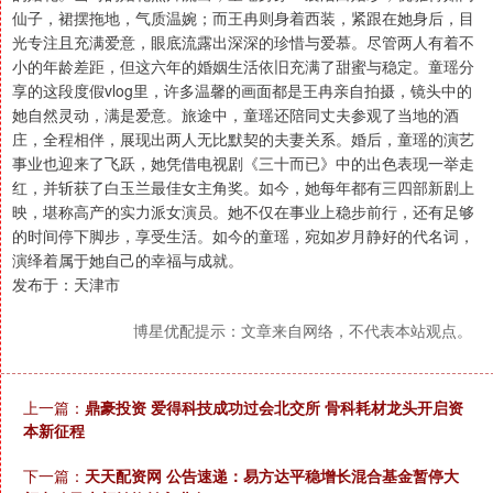
仙子，裙摆拖地，气质温婉；而王冉则身着西装，紧跟在她身后，目
光专注且充满爱意，眼底流露出深深的珍惜与爱慕。尽管两人有着不
小的年龄差距，但这六年的婚姻生活依旧充满了甜蜜与稳定。童瑶分
享的这段度假vlog里，许多温馨的画面都是王冉亲自拍摄，镜头中的
她自然灵动，满是爱意。旅途中，童瑶还陪同丈夫参观了当地的酒
庄，全程相伴，展现出两人无比默契的夫妻关系。婚后，童瑶的演艺
事业也迎来了飞跃，她凭借电视剧《三十而已》中的出色表现一举走
红，并斩获了白玉兰最佳女主角奖。如今，她每年都有三四部新剧上
映，堪称高产的实力派女演员。她不仅在事业上稳步前行，还有足够
的时间停下脚步，享受生活。如今的童瑶，宛如岁月静好的代名词，
演绎着属于她自己的幸福与成就。
发布于：天津市
博星优配提示：文章来自网络，不代表本站观点。
上一篇：
鼎豪投资 爱得科技成功过会北交所 骨科耗材龙头开启资
本新征程
下一篇：
天天配资网 公告速递：易方达平稳增长混合基金暂停大