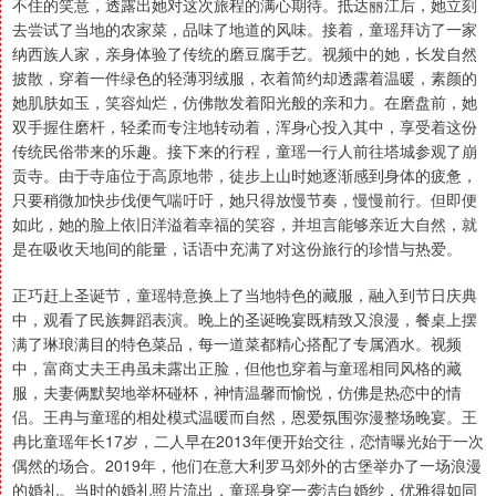
不住的笑意，透露出她对这次旅程的满心期待。抵达丽江后，她立刻
去尝试了当地的农家菜，品味了地道的风味。接着，童瑶拜访了一家
纳西族人家，亲身体验了传统的磨豆腐手艺。视频中的她，长发自然
披散，穿着一件绿色的轻薄羽绒服，衣着简约却透露着温暖，素颜的
她肌肤如玉，笑容灿烂，仿佛散发着阳光般的亲和力。在磨盘前，她
双手握住磨杆，轻柔而专注地转动着，浑身心投入其中，享受着这份
传统民俗带来的乐趣。接下来的行程，童瑶一行人前往塔城参观了崩
贡寺。由于寺庙位于高原地带，徒步上山时她逐渐感到身体的疲惫，
只要稍微加快步伐便气喘吁吁，她只得放慢节奏，慢慢前行。但即便
如此，她的脸上依旧洋溢着幸福的笑容，并坦言能够亲近大自然，就
是在吸收天地间的能量，话语中充满了对这份旅行的珍惜与热爱。
正巧赶上圣诞节，童瑶特意换上了当地特色的藏服，融入到节日庆典
中，观看了民族舞蹈表演。晚上的圣诞晚宴既精致又浪漫，餐桌上摆
满了琳琅满目的特色菜品，每一道菜都精心搭配了专属酒水。视频
中，富商丈夫王冉虽未露出正脸，但他也穿着与童瑶相同风格的藏
服，夫妻俩默契地举杯碰杯，神情温馨而愉悦，仿佛是热恋中的情
侣。王冉与童瑶的相处模式温暖而自然，恩爱氛围弥漫整场晚宴。王
冉比童瑶年长17岁，二人早在2013年便开始交往，恋情曝光始于一次
偶然的场合。2019年，他们在意大利罗马郊外的古堡举办了一场浪漫
的婚礼。当时的婚礼照片流出，童瑶身穿一袭洁白婚纱，优雅得如同