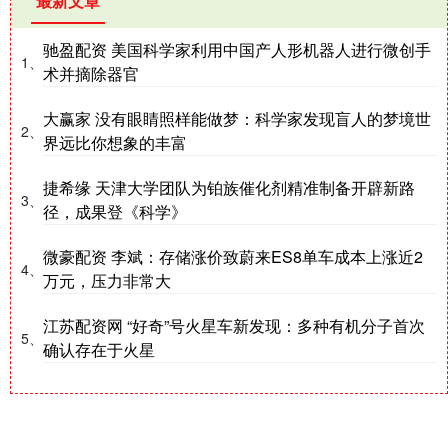
最新文章
驰盈配资 美国科学家利用中国产人形机器人进行微创手
1、
术并摘除器官
大赢家 没有眼睛照样能做梦：科学家发现盲人的梦境世
2、
界远比你想象的丰富
捷希缘 天津大学团队为铂族催化剂精准制备开辟新路
3、
径，成果登《科学》
微豪配资 李斌：存储涨价致蔚来ES8单车成本上涨近2
4、
万元，压力非常大
江苏配资网 “好奇”号火星车新发现：多种有机分子首次
5、
确认存在于火星