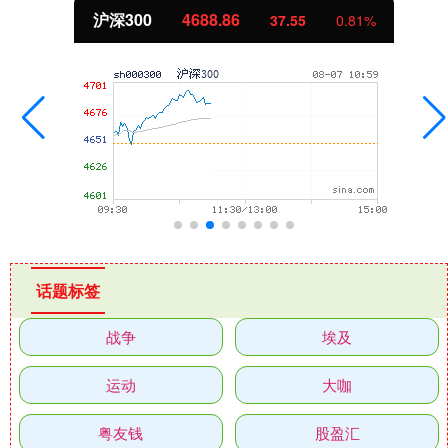
沪深300
4688.86
37.55
0.81%
话题标签
战争
埃及
运动
大咖
粤友钱
股盈汇