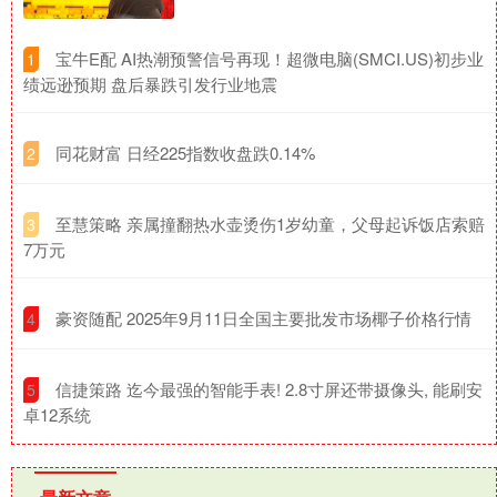
​宝牛E配 AI热潮预警信号再现！超微电脑(SMCI.US)初步业
1
绩远逊预期 盘后暴跌引发行业地震
​同花财富 日经225指数收盘跌0.14%
2
​至慧策略 亲属撞翻热水壶烫伤1岁幼童，父母起诉饭店索赔
3
7万元
​豪资随配 2025年9月11日全国主要批发市场椰子价格行情
4
​信捷策路 迄今最强的智能手表! 2.8寸屏还带摄像头, 能刷安
5
卓12系统