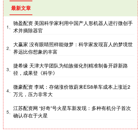
最新文章
驰盈配资 美国科学家利用中国产人形机器人进行微创手
1、
术并摘除器官
大赢家 没有眼睛照样能做梦：科学家发现盲人的梦境世
2、
界远比你想象的丰富
捷希缘 天津大学团队为铂族催化剂精准制备开辟新路
3、
径，成果登《科学》
微豪配资 李斌：存储涨价致蔚来ES8单车成本上涨近2
4、
万元，压力非常大
江苏配资网 “好奇”号火星车新发现：多种有机分子首次
5、
确认存在于火星