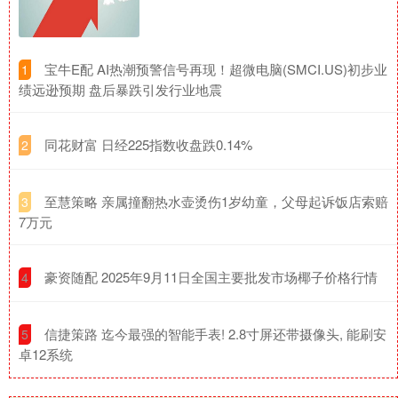
​宝牛E配 AI热潮预警信号再现！超微电脑(SMCI.US)初步业
1
绩远逊预期 盘后暴跌引发行业地震
​同花财富 日经225指数收盘跌0.14%
2
​至慧策略 亲属撞翻热水壶烫伤1岁幼童，父母起诉饭店索赔
3
7万元
​豪资随配 2025年9月11日全国主要批发市场椰子价格行情
4
​信捷策路 迄今最强的智能手表! 2.8寸屏还带摄像头, 能刷安
5
卓12系统