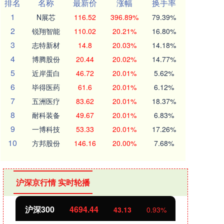
排名
名称
最新价
涨幅
换手率
1
N展芯
116.52
396.89%
79.39%
2
锐翔智能
110.02
20.21%
16.80%
3
志特新材
14.8
20.03%
14.18%
4
博腾股份
20.44
20.02%
14.77%
5
近岸蛋白
46.72
20.01%
5.62%
6
毕得医药
61.6
20.01%
6.12%
7
五洲医疗
83.62
20.01%
18.37%
8
耐科装备
49.67
20.01%
6.83%
9
一博科技
53.33
20.01%
17.26%
10
方邦股份
146.16
20.00%
7.68%
沪深京行情 实时轮播
沪深300
4694.44
北证
43.13
0.93%