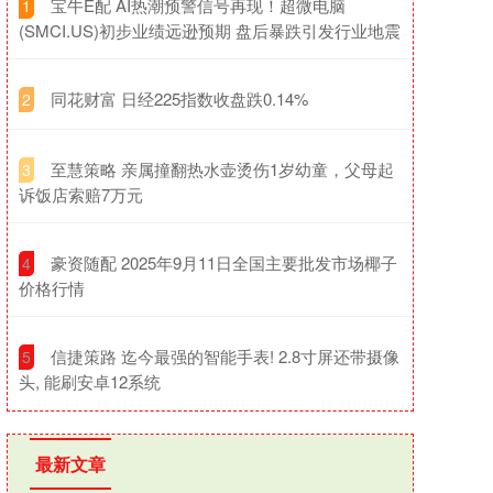
​宝牛E配 AI热潮预警信号再现！超微电脑
1
(SMCI.US)初步业绩远逊预期 盘后暴跌引发行业地震
​同花财富 日经225指数收盘跌0.14%
2
​至慧策略 亲属撞翻热水壶烫伤1岁幼童，父母起
3
诉饭店索赔7万元
​豪资随配 2025年9月11日全国主要批发市场椰子
4
价格行情
​信捷策路 迄今最强的智能手表! 2.8寸屏还带摄像
5
头, 能刷安卓12系统
最新文章