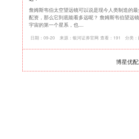
詹姆斯韦伯太空望远镜可以说是现今人类制造的最
配资，那么它到底能看多远呢？ 詹姆斯韦伯望远
宇宙的第一个星系，也....
日期：09-20
来源：银河证券官网
查看：
191
分类：
博星优配
上证指数
3940.04
164.40
2.13%
39.68