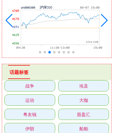
话题标签
战争
埃及
运动
大咖
粤友钱
股盈汇
伊朗
船舶