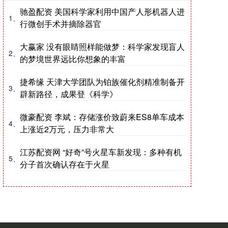
驰盈配资 美国科学家利用中国产人形机器人进
1、
行微创手术并摘除器官
大赢家 没有眼睛照样能做梦：科学家发现盲人
2、
的梦境世界远比你想象的丰富
捷希缘 天津大学团队为铂族催化剂精准制备开
3、
辟新路径，成果登《科学》
微豪配资 李斌：存储涨价致蔚来ES8单车成本
4、
上涨近2万元，压力非常大
江苏配资网 “好奇”号火星车新发现：多种有机
5、
分子首次确认存在于火星