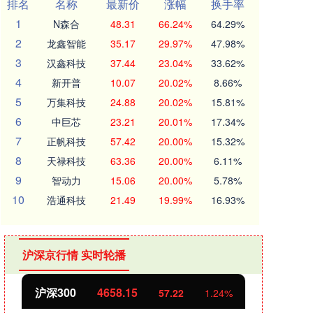
排名
名称
最新价
涨幅
换手率
1
N森合
48.31
66.24%
64.29%
2
龙鑫智能
35.17
29.97%
47.98%
3
汉鑫科技
37.44
23.04%
33.62%
4
新开普
10.07
20.02%
8.66%
5
万集科技
24.88
20.02%
15.81%
6
中巨芯
23.21
20.01%
17.34%
7
正帆科技
57.42
20.00%
15.32%
8
天禄科技
63.36
20.00%
6.11%
9
智动力
15.06
20.00%
5.78%
10
浩通科技
21.49
19.99%
16.93%
沪深京行情 实时轮播
沪深300
4658.15
北证
57.22
1.24%