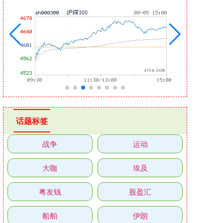
话题标签
战争
运动
大咖
埃及
粤友钱
股盈汇
船舶
伊朗