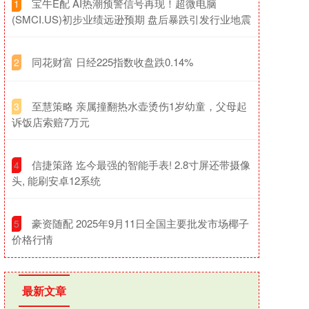
​宝牛E配 AI热潮预警信号再现！超微电脑
1
(SMCI.US)初步业绩远逊预期 盘后暴跌引发行业地震
​同花财富 日经225指数收盘跌0.14%
2
​至慧策略 亲属撞翻热水壶烫伤1岁幼童，父母起
3
诉饭店索赔7万元
​信捷策路 迄今最强的智能手表! 2.8寸屏还带摄像
4
头, 能刷安卓12系统
​豪资随配 2025年9月11日全国主要批发市场椰子
5
价格行情
最新文章