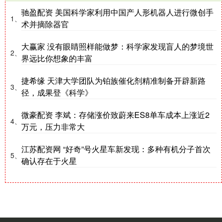
驰盈配资 美国科学家利用中国产人形机器人进行微创手
1、
术并摘除器官
大赢家 没有眼睛照样能做梦：科学家发现盲人的梦境世
2、
界远比你想象的丰富
捷希缘 天津大学团队为铂族催化剂精准制备开辟新路
3、
径，成果登《科学》
微豪配资 李斌：存储涨价致蔚来ES8单车成本上涨近2
4、
万元，压力非常大
江苏配资网 “好奇”号火星车新发现：多种有机分子首次
5、
确认存在于火星