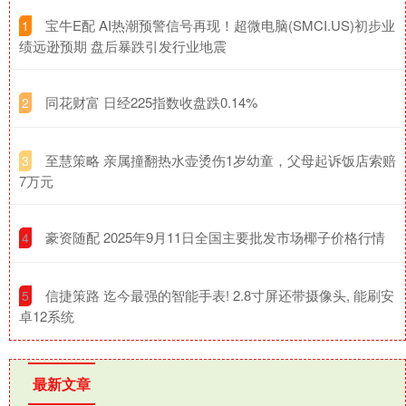
​宝牛E配 AI热潮预警信号再现！超微电脑(SMCI.US)初步业
1
绩远逊预期 盘后暴跌引发行业地震
​同花财富 日经225指数收盘跌0.14%
2
​至慧策略 亲属撞翻热水壶烫伤1岁幼童，父母起诉饭店索赔
3
7万元
​豪资随配 2025年9月11日全国主要批发市场椰子价格行情
4
​信捷策路 迄今最强的智能手表! 2.8寸屏还带摄像头, 能刷安
5
卓12系统
最新文章