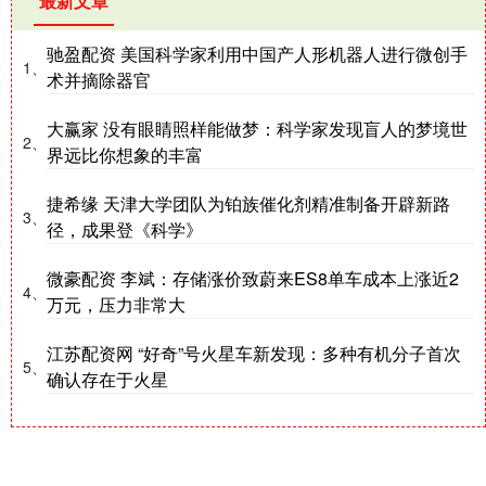
最新文章
驰盈配资 美国科学家利用中国产人形机器人进行微创手
1、
术并摘除器官
大赢家 没有眼睛照样能做梦：科学家发现盲人的梦境世
2、
界远比你想象的丰富
捷希缘 天津大学团队为铂族催化剂精准制备开辟新路
3、
径，成果登《科学》
微豪配资 李斌：存储涨价致蔚来ES8单车成本上涨近2
4、
万元，压力非常大
江苏配资网 “好奇”号火星车新发现：多种有机分子首次
5、
确认存在于火星