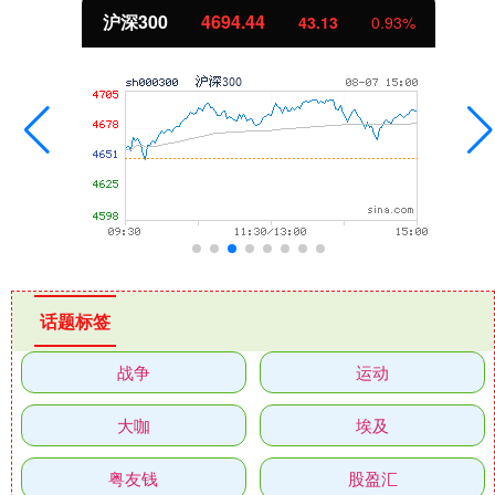
沪深300
4694.44
43.13
0.93%
话题标签
战争
运动
大咖
埃及
粤友钱
股盈汇