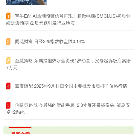
​宝牛E配 AI热潮预警信号再现！超微电脑(SMCI.US)初步业
1
绩远逊预期 盘后暴跌引发行业地震
​同花财富 日经225指数收盘跌0.14%
2
​至慧策略 亲属撞翻热水壶烫伤1岁幼童，父母起诉饭店索赔
3
7万元
​豪资随配 2025年9月11日全国主要批发市场椰子价格行情
4
​信捷策路 迄今最强的智能手表! 2.8寸屏还带摄像头, 能刷安
5
卓12系统