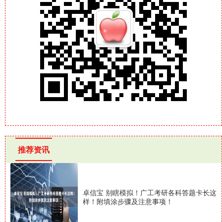
推荐资讯
卓信宝 别瞎模拟！广工考研各科答题卡长这
样！附填涂步骤及注意事项！