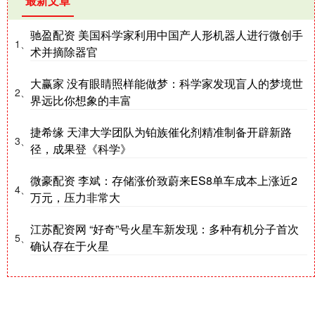
最新文章
驰盈配资 美国科学家利用中国产人形机器人进行微创手
1、
术并摘除器官
大赢家 没有眼睛照样能做梦：科学家发现盲人的梦境世
2、
界远比你想象的丰富
捷希缘 天津大学团队为铂族催化剂精准制备开辟新路
3、
径，成果登《科学》
微豪配资 李斌：存储涨价致蔚来ES8单车成本上涨近2
4、
万元，压力非常大
江苏配资网 “好奇”号火星车新发现：多种有机分子首次
5、
确认存在于火星