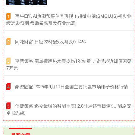
​宝牛E配 AI热潮预警信号再现！超微电脑(SMCI.US)初步业
1
绩远逊预期 盘后暴跌引发行业地震
​同花财富 日经225指数收盘跌0.14%
2
​至慧策略 亲属撞翻热水壶烫伤1岁幼童，父母起诉饭店索赔
3
7万元
​豪资随配 2025年9月11日全国主要批发市场椰子价格行情
4
​信捷策路 迄今最强的智能手表! 2.8寸屏还带摄像头, 能刷安
5
卓12系统