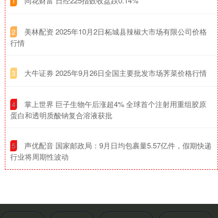
​同花财富 日经225指数收盘跌0.14%
1
​美林配资 2025年10月2日柘城县辣椒大市场有限公司价格
2
行情
​大牛证券 2025年9月26日全国主要批发市场荠菜价格行情
3
​掌上世界 巨子生物午后涨超4% 全球首个注射用重组胶原
4
蛋白和透明质酸钠复合溶液获批
​声优配音 国家邮政局：9月日均包裹量5.57亿件，假期快递
5
行业将周期性波动