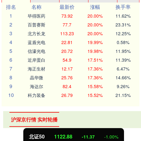
排名
名称
最新价
涨幅
换手率
1
毕得医药
73.92
20.00%
11.62%
2
百普赛斯
77.7
20.00%
23.31%
3
北方长龙
113.23
20.00%
12.25%
4
蓝盾光电
22.81
19.99%
0.58%
5
信濠光电
20.72
19.98%
11.95%
6
近岸蛋白
54.9
17.51%
11.39%
7
海正生材
12.17
17.36%
6.47%
8
晶华微
25.76
17.36%
14.66%
9
海达尔
82.4
15.58%
9.26%
10
科力装备
26.79
15.52%
21.15%
沪深京行情 实时轮播
北证50
1122.88
-11.37
-1.00%