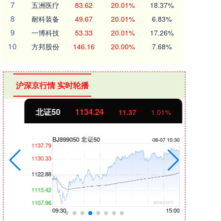
7
五洲医疗
83.62
20.01%
18.37%
8
耐科装备
49.67
20.01%
6.83%
9
一博科技
53.33
20.01%
17.26%
10
方邦股份
146.16
20.00%
7.68%
沪深京行情 实时轮播
北证50
1134.24
创业
11.37
1.01%