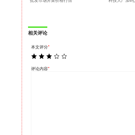
相关评论
本文评分
*
评论内容
*