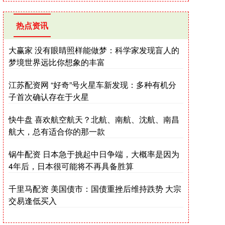
热点资讯
大赢家 没有眼睛照样能做梦：科学家发现盲人的
梦境世界远比你想象的丰富
江苏配资网 “好奇”号火星车新发现：多种有机分
子首次确认存在于火星
快牛盘 喜欢航空航天？北航、南航、沈航、南昌
航大，总有适合你的那一款
锅牛配资 日本急于挑起中日争端，大概率是因为
4年后，日本很可能将不再具备胜算
千里马配资 美国债市：国债重挫后维持跌势 大宗
交易逢低买入