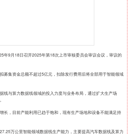
年9月18日召开2025年第18次上市审核委员会审议会议，审议的
沪深300
4694.44
1.42%
43.13
0.93%
募集资金总额不超过5亿元，扣除发行费用后将全部用于智能领域
线与算力数据线领域的投入力度与业务布局，通过扩大生产场
。
长，目前产能利用已趋于饱和，现有生产场地和设备不能满足持
.25万公里智能领域数据线生产能力，主要提高汽车数据线及算力