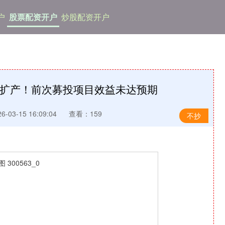
户
股票配资开户
炒股配资开户
债扩产！前次募投项目效益未达预期
-03-15 16:09:04
查看：159
不抄