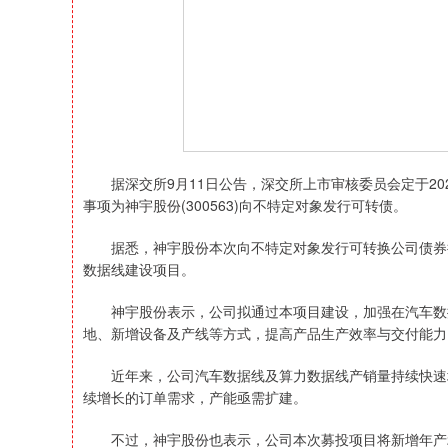
据深交所9月11日公告，深交所上市审核委员会定于2025
事项为神宇股份(300563)向不特定对象发行可转债。
深证成指
14311.01
39.68
1.02%
200.89
据悉，神宇股份本次向不特定对象发行可转换公司债券拟
数据线建设项目。
神宇股份表示，公司拟通过本项目建设，加强在汽车数据
地、新增设备及产线等方式，提高产品生产效率与交付能力
近年来，公司汽车数据线及算力数据线产销量持续快速增
续增长的订单需求，产能亟需扩建。
不过，神宇股份也表示，公司本次募投项目将新增年产27