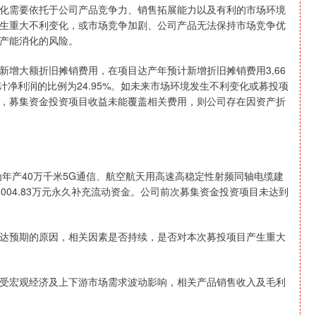
化需要依托于公司产品竞争力、销售拓展能力以及有利的市场环境
生重大不利变化，或市场竞争加剧、公司产品无法保持市场竞争优
产能消化的风险。
大额折旧摊销费用，在项目达产年预计新增折旧摊销费用3,66
预计净利润的比例为24.95%。如未来市场环境发生不利变化或募投项
，募集资金投资项目收益未能覆盖相关费用，则公司存在因资产折
年产40万千米5G通信、航空航天用高速高稳定性射频同轴电缆建
3004.83万元永久补充流动资金。公司前次募集资金投资项目未达到
预期的原因，相关因素是否持续，是否对本次募投项目产生重大
宏观经济及上下游市场需求波动影响，相关产品销售收入及毛利