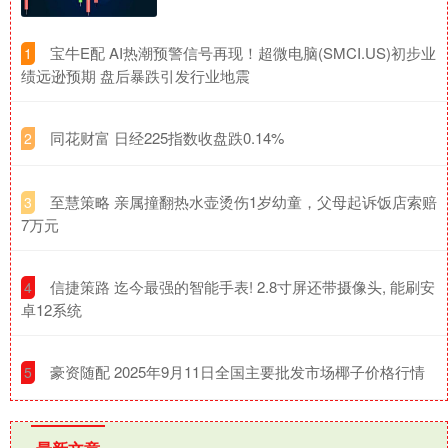
​宝牛E配 AI热潮预警信号再现！超微电脑(SMCI.US)初步业
1
绩远逊预期 盘后暴跌引发行业地震
​同花财富 日经225指数收盘跌0.14%
2
​至慧策略 亲属撞翻热水壶烫伤1岁幼童，父母起诉饭店索赔
3
7万元
​信捷策路 迄今最强的智能手表! 2.8寸屏还带摄像头, 能刷安
4
卓12系统
​豪资随配 2025年9月11日全国主要批发市场椰子价格行情
5