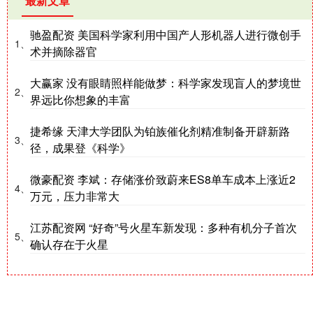
最新文章
驰盈配资 美国科学家利用中国产人形机器人进行微创手
1、
术并摘除器官
大赢家 没有眼睛照样能做梦：科学家发现盲人的梦境世
2、
界远比你想象的丰富
捷希缘 天津大学团队为铂族催化剂精准制备开辟新路
3、
径，成果登《科学》
微豪配资 李斌：存储涨价致蔚来ES8单车成本上涨近2
4、
万元，压力非常大
江苏配资网 “好奇”号火星车新发现：多种有机分子首次
5、
确认存在于火星