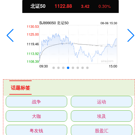
创业板指
3515.56
-19.58
-0.55%
话题标签
战争
运动
大咖
埃及
粤友钱
股盈汇