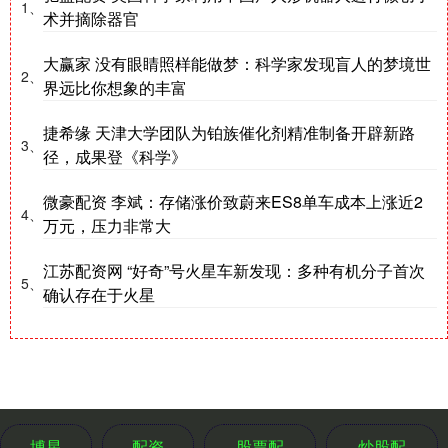
1、
术并摘除器官
大赢家 没有眼睛照样能做梦：科学家发现盲人的梦境世
2、
界远比你想象的丰富
捷希缘 天津大学团队为铂族催化剂精准制备开辟新路
3、
径，成果登《科学》
微豪配资 李斌：存储涨价致蔚来ES8单车成本上涨近2
4、
万元，压力非常大
江苏配资网 “好奇”号火星车新发现：多种有机分子首次
5、
确认存在于火星
博星
配资
股票配
炒股配