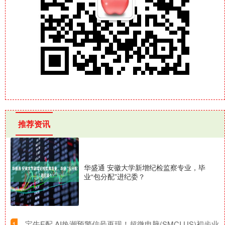
推荐资讯
华盛通 安徽大学新增纪检监察专业，毕
业“包分配”进纪委？
​宝牛E配 AI热潮预警信号再现！超微电脑(SMCI.US)初步业
1