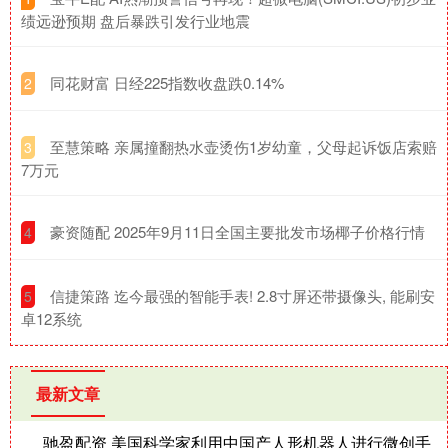
绩远逊预期 盘后暴跌引发行业地震
​同花财富 日经225指数收盘跌0.14%
2
​至慧策略 亲属撞翻热水壶烫伤1岁幼童，父母起诉饭店索赔
3
7万元
​豪资随配 2025年9月11日全国主要批发市场椰子价格行情
4
​信捷策路 迄今最强的智能手表! 2.8寸屏还带摄像头, 能刷安
5
卓12系统
最新文章
驰盈配资 美国科学家利用中国产人形机器人进行微创手