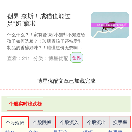
创界 奈斯！成猫也能过
足“奶”瘾啦
什么什么？！家有爱“奶”小猫却不知道给
孩子如何选粮？！玻璃胃孩子还特爱乳
制品的香醇好味？！谁懂这份无奈啊。
如果你家也是这种情况，别方，给宝贝
创界
查看：
211
分类：
博星优配
试试连续4年天猫宠物....
博星优配文章已加载完成
个股实时涨跌榜
个股跌幅
个股流入
个股流出
换手率
个股涨幅