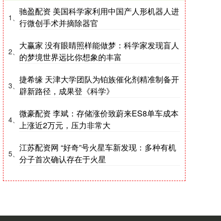
驰盈配资 美国科学家利用中国产人形机器人进
1、
行微创手术并摘除器官
大赢家 没有眼睛照样能做梦：科学家发现盲人
2、
的梦境世界远比你想象的丰富
捷希缘 天津大学团队为铂族催化剂精准制备开
3、
辟新路径，成果登《科学》
微豪配资 李斌：存储涨价致蔚来ES8单车成本
4、
上涨近2万元，压力非常大
江苏配资网 “好奇”号火星车新发现：多种有机
5、
分子首次确认存在于火星