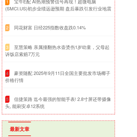
​宝牛E配 AI热潮预警信号再现！超微电脑
1
(SMCI.US)初步业绩远逊预期 盘后暴跌引发行业地震
​同花财富 日经225指数收盘跌0.14%
2
​至慧策略 亲属撞翻热水壶烫伤1岁幼童，父母起
3
诉饭店索赔7万元
​豪资随配 2025年9月11日全国主要批发市场椰子
4
价格行情
​信捷策路 迄今最强的智能手表! 2.8寸屏还带摄像
5
头, 能刷安卓12系统
最新文章