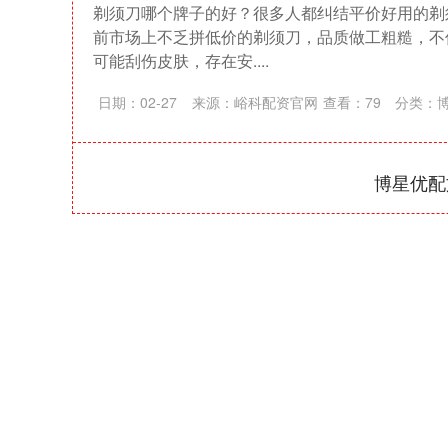
剃须刀哪个牌子的好？很多人都纠结平价好用的剃
前市场上不乏拼低价的剃须刀，品质做工粗糙，不
可能刮伤皮肤，存在安....
日期：02-27
来源：峪科配资官网
查看：
79
分类：
博星优配
深证成指
14110.12
21.92
0.57%
-34.08