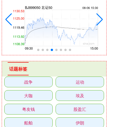
话题标签
战争
运动
大咖
埃及
粤友钱
股盈汇
船舶
伊朗