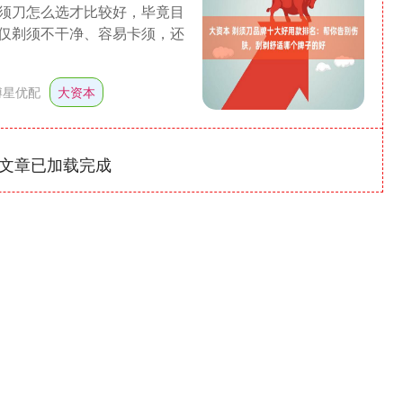
须刀怎么选才比较好，毕竟目
仅剃须不干净、容易卡须，还
博星优配
大资本
文章已加载完成
沪深300
4651.31
-0.24%
-6.85
-0.15%