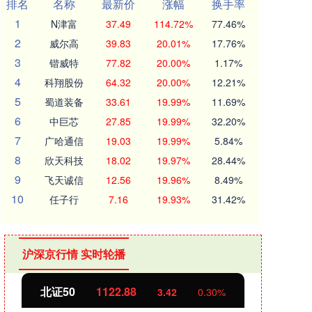
排名
名称
最新价
涨幅
换手率
1
N津富
37.49
114.72%
77.46%
2
威尔高
39.83
20.01%
17.76%
3
锴威特
77.82
20.00%
1.17%
4
科翔股份
64.32
20.00%
12.21%
5
蜀道装备
33.61
19.99%
11.69%
6
中巨芯
27.85
19.99%
32.20%
7
广哈通信
19.03
19.99%
5.84%
8
欣天科技
18.02
19.97%
28.44%
9
飞天诚信
12.56
19.96%
8.49%
10
任子行
7.16
19.93%
31.42%
沪深京行情 实时轮播
北证50
1122.88
创业
3.42
0.30%