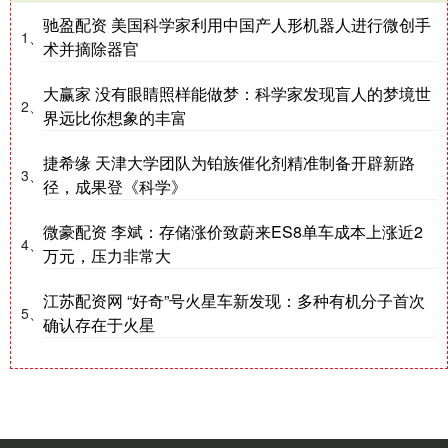
驰盈配资 美国科学家利用中国产人形机器人进行微创手
1、
术并摘除器官
大赢家 没有眼睛照样能做梦：科学家发现盲人的梦境世
2、
界远比你想象的丰富
捷希缘 天津大学团队为铂族催化剂精准制备开辟新路
3、
径，成果登《科学》
微豪配资 李斌：存储涨价致蔚来ES8单车成本上涨近2
4、
万元，压力非常大
江苏配资网 “好奇”号火星车新发现：多种有机分子首次
5、
确认存在于火星