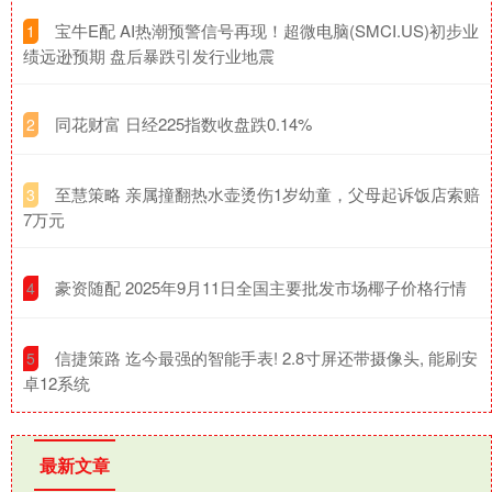
​宝牛E配 AI热潮预警信号再现！超微电脑(SMCI.US)初步业
1
绩远逊预期 盘后暴跌引发行业地震
​同花财富 日经225指数收盘跌0.14%
2
​至慧策略 亲属撞翻热水壶烫伤1岁幼童，父母起诉饭店索赔
3
7万元
​豪资随配 2025年9月11日全国主要批发市场椰子价格行情
4
​信捷策路 迄今最强的智能手表! 2.8寸屏还带摄像头, 能刷安
5
卓12系统
最新文章