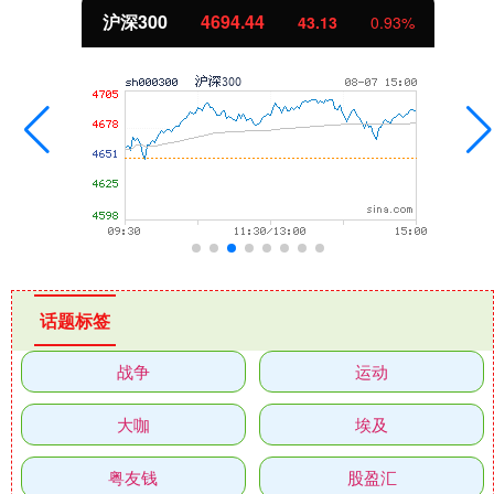
北证50
1134.24
0.93%
11.37
话题标签
战争
运动
大咖
埃及
粤友钱
股盈汇