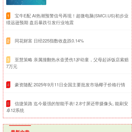
​宝牛E配 AI热潮预警信号再现！超微电脑(SMCI.US)初步业
1
绩远逊预期 盘后暴跌引发行业地震
​同花财富 日经225指数收盘跌0.14%
2
​至慧策略 亲属撞翻热水壶烫伤1岁幼童，父母起诉饭店索赔
3
7万元
​豪资随配 2025年9月11日全国主要批发市场椰子价格行情
4
​信捷策路 迄今最强的智能手表! 2.8寸屏还带摄像头, 能刷安
5
卓12系统