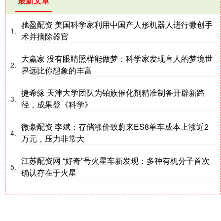
最新文章
驰盈配资 美国科学家利用中国产人形机器人进行微创手
1、
术并摘除器官
大赢家 没有眼睛照样能做梦：科学家发现盲人的梦境世
2、
界远比你想象的丰富
捷希缘 天津大学团队为铂族催化剂精准制备开辟新路
3、
径，成果登《科学》
微豪配资 李斌：存储涨价致蔚来ES8单车成本上涨近2
4、
万元，压力非常大
江苏配资网 “好奇”号火星车新发现：多种有机分子首次
5、
确认存在于火星