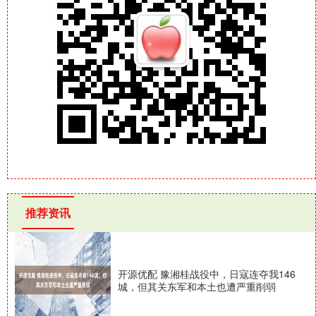
推荐资讯
开源优配 豫湘桂战役中，日寇连夺我146
城，但其关东军和本土也遭严重削弱