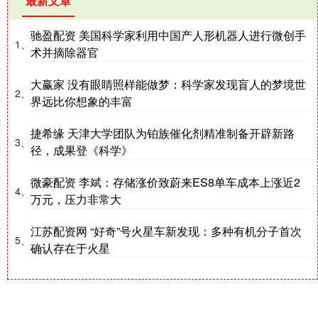
最新文章
驰盈配资 美国科学家利用中国产人形机器人进行微创手
1、
术并摘除器官
大赢家 没有眼睛照样能做梦：科学家发现盲人的梦境世
2、
界远比你想象的丰富
捷希缘 天津大学团队为铂族催化剂精准制备开辟新路
3、
径，成果登《科学》
微豪配资 李斌：存储涨价致蔚来ES8单车成本上涨近2
4、
万元，压力非常大
江苏配资网 “好奇”号火星车新发现：多种有机分子首次
5、
确认存在于火星