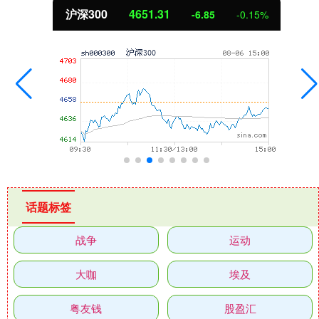
沪深300
4651.31
-6.85
-0.15%
话题标签
战争
运动
大咖
埃及
粤友钱
股盈汇