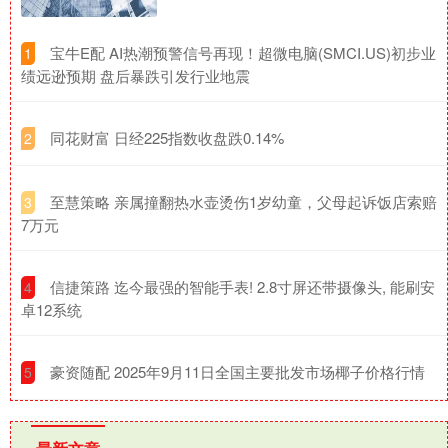
​宝牛E配 AI热潮预警信号再现！超微电脑(SMCI.US)初步业
1
绩远逊预期 盘后暴跌引发行业地震
​同花财富 日经225指数收盘跌0.14%
2
​至慧策略 亲属撞翻热水壶烫伤1岁幼童，父母起诉饭店索赔
3
7万元
​信捷策路 迄今最强的智能手表! 2.8寸屏还带摄像头, 能刷安
4
卓12系统
​豪资随配 2025年9月11日全国主要批发市场椰子价格行情
5