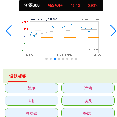
沪深300
4694.44
43.13
0.93%
话题标签
战争
运动
大咖
埃及
粤友钱
股盈汇