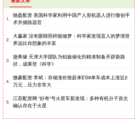
最新文章
驰盈配资 美国科学家利用中国产人形机器人进行微创手
1、
术并摘除器官
大赢家 没有眼睛照样能做梦：科学家发现盲人的梦境世
2、
界远比你想象的丰富
捷希缘 天津大学团队为铂族催化剂精准制备开辟新路
3、
径，成果登《科学》
微豪配资 李斌：存储涨价致蔚来ES8单车成本上涨近2
4、
万元，压力非常大
江苏配资网 “好奇”号火星车新发现：多种有机分子首次
5、
确认存在于火星