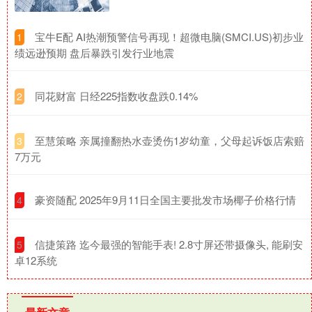
​宝牛E配 AI热潮预警信号再现！超微电脑(SMCI.US)初步业
1
绩远逊预期 盘后暴跌引发行业地震
​同花财富 日经225指数收盘跌0.14%
2
​至慧策略 亲属撞翻热水壶烫伤1岁幼童，父母起诉饭店索赔
3
7万元
​豪资随配 2025年9月11日全国主要批发市场椰子价格行情
4
​信捷策路 迄今最强的智能手表! 2.8寸屏还带摄像头, 能刷安
5
卓12系统