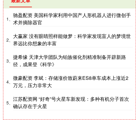
最新文章
驰盈配资 美国科学家利用中国产人形机器人进行微创手
1、
术并摘除器官
大赢家 没有眼睛照样能做梦：科学家发现盲人的梦境世
2、
界远比你想象的丰富
捷希缘 天津大学团队为铂族催化剂精准制备开辟新路
3、
径，成果登《科学》
微豪配资 李斌：存储涨价致蔚来ES8单车成本上涨近2
4、
万元，压力非常大
江苏配资网 “好奇”号火星车新发现：多种有机分子首次
5、
确认存在于火星