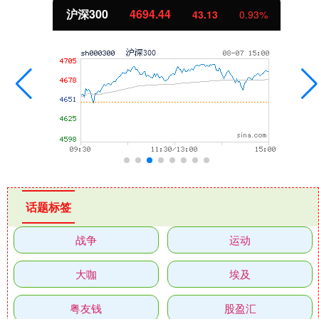
北证50
1134.24
11.37
1.01%
话题标签
战争
运动
大咖
埃及
粤友钱
股盈汇