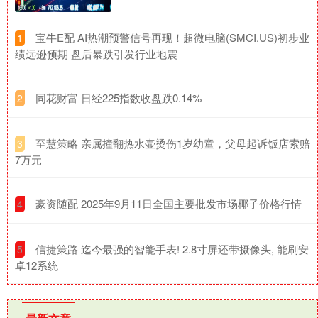
​宝牛E配 AI热潮预警信号再现！超微电脑(SMCI.US)初步业
1
绩远逊预期 盘后暴跌引发行业地震
​同花财富 日经225指数收盘跌0.14%
2
​至慧策略 亲属撞翻热水壶烫伤1岁幼童，父母起诉饭店索赔
3
7万元
​豪资随配 2025年9月11日全国主要批发市场椰子价格行情
4
​信捷策路 迄今最强的智能手表! 2.8寸屏还带摄像头, 能刷安
5
卓12系统