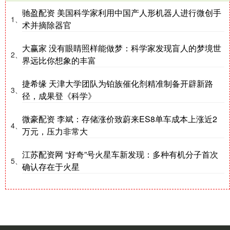
驰盈配资 美国科学家利用中国产人形机器人进行微创手
1、
术并摘除器官
大赢家 没有眼睛照样能做梦：科学家发现盲人的梦境世
2、
界远比你想象的丰富
捷希缘 天津大学团队为铂族催化剂精准制备开辟新路
3、
径，成果登《科学》
微豪配资 李斌：存储涨价致蔚来ES8单车成本上涨近2
4、
万元，压力非常大
江苏配资网 “好奇”号火星车新发现：多种有机分子首次
5、
确认存在于火星