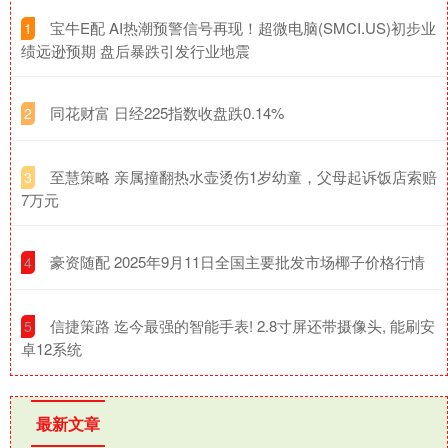
​宝牛E配 AI热潮预警信号再现！超微电脑(SMCI.US)初步业
1
绩远逊预期 盘后暴跌引发行业地震
​同花财富 日经225指数收盘跌0.14%
2
​至慧策略 亲属撞翻热水壶烫伤1岁幼童，父母起诉饭店索赔
3
7万元
​豪资随配 2025年9月11日全国主要批发市场椰子价格行情
4
​信捷策路 迄今最强的智能手表! 2.8寸屏还带摄像头, 能刷安
5
卓12系统
最新文章