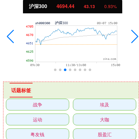
沪深300
4694.44
43.13
0.93%
话题标签
战争
埃及
运动
大咖
粤友钱
股盈汇