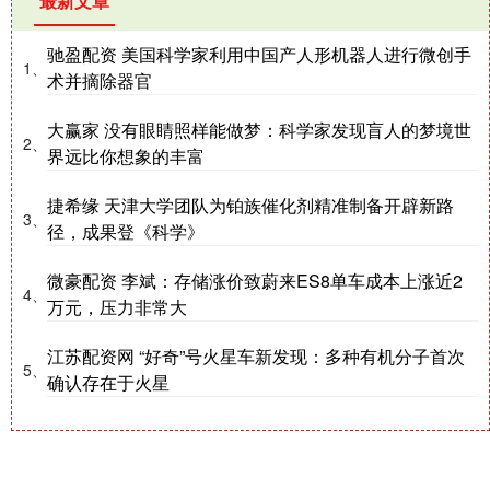
最新文章
驰盈配资 美国科学家利用中国产人形机器人进行微创手
1、
术并摘除器官
大赢家 没有眼睛照样能做梦：科学家发现盲人的梦境世
2、
界远比你想象的丰富
捷希缘 天津大学团队为铂族催化剂精准制备开辟新路
3、
径，成果登《科学》
微豪配资 李斌：存储涨价致蔚来ES8单车成本上涨近2
4、
万元，压力非常大
江苏配资网 “好奇”号火星车新发现：多种有机分子首次
5、
确认存在于火星