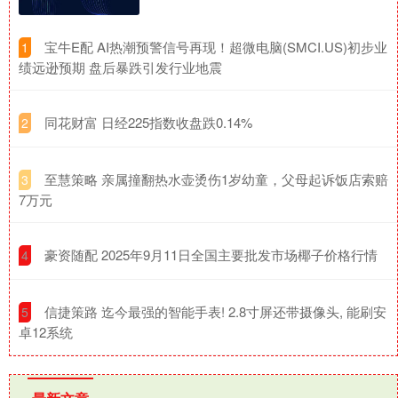
​宝牛E配 AI热潮预警信号再现！超微电脑(SMCI.US)初步业
1
绩远逊预期 盘后暴跌引发行业地震
​同花财富 日经225指数收盘跌0.14%
2
​至慧策略 亲属撞翻热水壶烫伤1岁幼童，父母起诉饭店索赔
3
7万元
​豪资随配 2025年9月11日全国主要批发市场椰子价格行情
4
​信捷策路 迄今最强的智能手表! 2.8寸屏还带摄像头, 能刷安
5
卓12系统