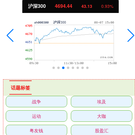
北证50
1134.24
3
0.93%
11.3
话题标签
战争
埃及
运动
大咖
粤友钱
股盈汇