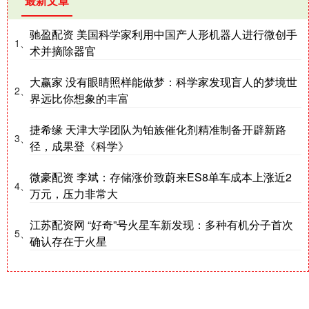
最新文章
驰盈配资 美国科学家利用中国产人形机器人进行微创手
1、
术并摘除器官
大赢家 没有眼睛照样能做梦：科学家发现盲人的梦境世
2、
界远比你想象的丰富
捷希缘 天津大学团队为铂族催化剂精准制备开辟新路
3、
径，成果登《科学》
微豪配资 李斌：存储涨价致蔚来ES8单车成本上涨近2
4、
万元，压力非常大
江苏配资网 “好奇”号火星车新发现：多种有机分子首次
5、
确认存在于火星