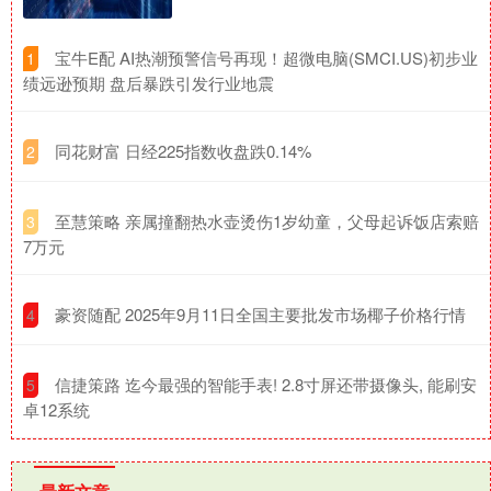
​宝牛E配 AI热潮预警信号再现！超微电脑(SMCI.US)初步业
1
绩远逊预期 盘后暴跌引发行业地震
​同花财富 日经225指数收盘跌0.14%
2
​至慧策略 亲属撞翻热水壶烫伤1岁幼童，父母起诉饭店索赔
3
7万元
​豪资随配 2025年9月11日全国主要批发市场椰子价格行情
4
​信捷策路 迄今最强的智能手表! 2.8寸屏还带摄像头, 能刷安
5
卓12系统