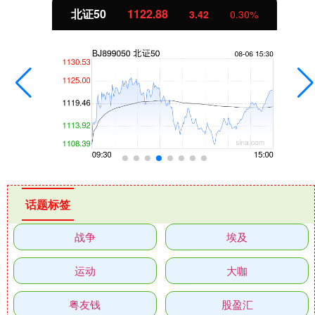
北证50
1122.88
3.42
0.30%
话题标签
战争
埃及
运动
大咖
粤友钱
股盈汇