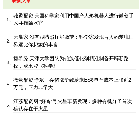
最新文章
驰盈配资 美国科学家利用中国产人形机器人进行微创手
1、
术并摘除器官
大赢家 没有眼睛照样能做梦：科学家发现盲人的梦境世
2、
界远比你想象的丰富
捷希缘 天津大学团队为铂族催化剂精准制备开辟新路
3、
径，成果登《科学》
微豪配资 李斌：存储涨价致蔚来ES8单车成本上涨近2
4、
万元，压力非常大
江苏配资网 “好奇”号火星车新发现：多种有机分子首次
5、
确认存在于火星