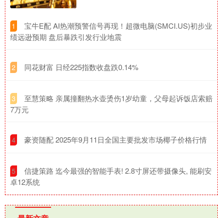
​宝牛E配 AI热潮预警信号再现！超微电脑(SMCI.US)初步业
1
绩远逊预期 盘后暴跌引发行业地震
​同花财富 日经225指数收盘跌0.14%
2
​至慧策略 亲属撞翻热水壶烫伤1岁幼童，父母起诉饭店索赔
3
7万元
​豪资随配 2025年9月11日全国主要批发市场椰子价格行情
4
​信捷策路 迄今最强的智能手表! 2.8寸屏还带摄像头, 能刷安
5
卓12系统