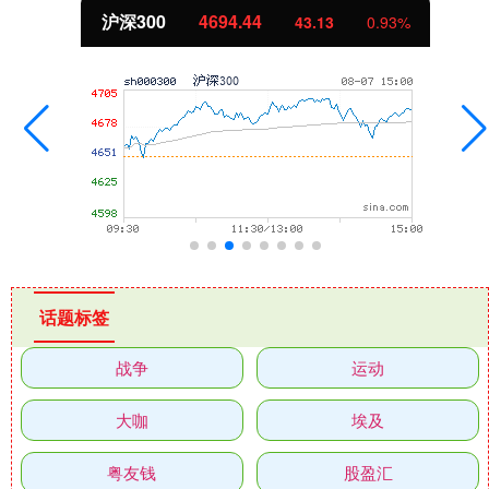
沪深300
4694.44
43.13
0.93%
话题标签
战争
运动
大咖
埃及
粤友钱
股盈汇